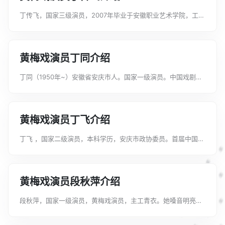
丁传飞，国家三级演员，2007年毕业于安徽职业艺术学院，工小
生、武生。2009年中国安庆第五届黄梅戏艺术节现代黄梅戏《梦
雪》获“金黄梅奖”。2012年黄梅戏《真假新郎》获第六届中国安
庆黄梅戏艺术节表演...
黄梅戏演员丁同介绍
丁同（1950年~）安徽省安庆市人。国家一级演员。中国戏剧家
协会会员、安徽剧协理事、安庆市政治协商会议委员。1962年毕
业于安徽省黄梅戏学校。毕业后分配到安庆市黄梅戏一团，担任
主要演员，并任副团长。曾...
黄梅戏演员丁飞介绍
丁飞 ，国家二级演员，本科学历，安庆市政协委员。首届中国黄
梅戏“黄梅之星”电视大奖赛中，荣获“黄梅之星奖”；“安徽省第六
届小戏小品大赛”，荣获优秀表演奖。曾参加了电视剧《蓝天风
雷》、《激荡童年》《乱世...
黄梅戏演员段秋萍介绍
段秋萍，国家一级演员，黄梅戏演员，主工青衣。她嗓音明亮，
表演颇具张力，擅长刻画人物。曾在传统大戏《罗帕记》中饰演
陈赛金，《春江月》中饰演柳明月，《五女拜寿》中饰演大女