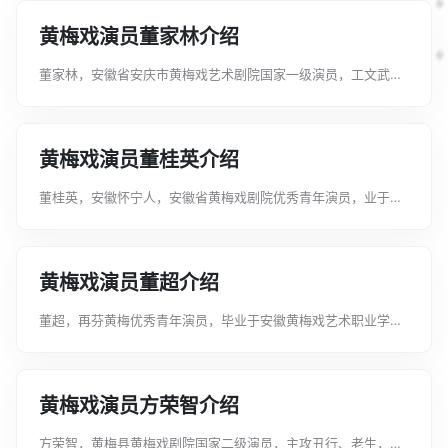
儿，在创作戏《妹娃要过河》中饰演龙...
黄梅戏演员董家林介绍
董家林，安徽省安庆市黄梅戏艺术剧院国家一级演员，工文武小
生。市级黄梅戏非物质文化遗产传承人。曾主演过《天仙配》
《女驸马》《柳暗花明》《六尺巷》《孔雀东南飞》《半个月
亮》《大清明相》等几十部舞台剧和电视...
黄梅戏演员董桂英介绍
董桂英，安徽怀宁人，安徽省黄梅戏剧院优秀青年演员，业于安
徽黄梅戏艺术职业学院黄梅戏表演专业。曾在黄梅戏《女驸马》
（青春版）中饰演公主，黄梅戏《天仙配》（青春版）中饰演三
姐，小戏折子戏《桃花女》中饰演桃...
黄梅戏演员董超介绍
董超，再芬黄梅优秀青年演员，毕业于安徽黄梅戏艺术职业学
院。专攻生行，扮相俊朗，表演朴实自然。曾在《天仙配•路
遇》中饰演“董永”；《春香闹学》中饰演“王金荣”；《夫妻观
灯》中饰演“王小六”；《喜荣归》中...
黄梅戏演员方荣智介绍
方荣智，黄梅县黄梅戏剧院国家二级演员，主攻丑行、老生，毕