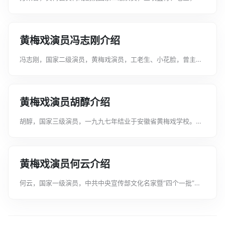
业于安徽省黄梅戏学校。曾先后在《双下山》、《狸猫换太
子》、《五女拜寿》、《啼笑姻缘》、《三请樊梨花》等剧目中
担任重要角色。其主演的小戏《回门》曾...
黄梅戏演员冯志刚介绍
冯志刚，国家二级演员，黄梅戏演员，工老生、小花脸，曾主演
《送香茶》《打豆腐》《魂游祖庙》《女附马》《五女拜寿》
《双下山》等剧目。曾荣获安徽省戏曲小梅花比赛一等奖、全国
戏曲小梅花大赛金奖、首届红梅奖大赛...
黄梅戏演员胡醇介绍
胡醇，国家三级演员，一九九七年结业于安徽省黄梅戏学校。主
功小生。他扮相俊俏，身段优美，嗓音优美动听。由他饰演的
《红丝错》中的薜春林、《恩仇记》中的施子章、《五女拜寿》
中的大女婿等受到广大观众的一至好评...
黄梅戏演员何云介绍
何云，国家一级演员，中共中央宣传部文化名家暨“四个一批”人
才，享受国务院政府特殊津贴专家，曾获中国戏剧梅花奖及第二
届黄梅戏“严凤英奖”大赛银奖，是新世纪黄梅戏“五朵金花”之
一。先后在舞台剧《女驸马》中...