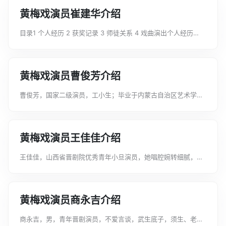
黄梅戏演员崔建华介绍
目录1 个人经历 2 获奖记录 3 师徒关系 4 戏曲演出个人经历
1962年1月6日，崔建华出生在太谷县城的一个干部家庭。1976
年，晋中地区艺术学校招生。由于父亲离世较早，懂事的她为减
轻母亲的负担，...
黄梅戏演员曹俊芳介绍
曹俊芳，国家二级演员，工小生；毕业于内蒙古自治区艺术学
校；呼和浩特市戏剧家协会会员。获奖记录1992年1月，荣获第
四届《昭君杯》戏剧、歌舞中青年演员演唱、演奏大赛获“贰等
奖”。1992年1月，荣获第四...
黄梅戏演员王佳佳介绍
王佳佳，山西省晋剧院优秀青年小旦演员，她唱腔婉转细腻，表
演生动形象。参演青年团多出晋剧经典剧目。获奖记录2018年
04月27日，王佳佳入选2018年度“名家传戏——当代戏曲名家收
徒传艺”工程。2019...
黄梅戏演员商永吉介绍
商永吉，男，青年晋剧演员，不爱言谈，武生底子，须生、老生