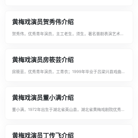
皆能出演。获奖记录2019年10月10日，商永吉荣获第十六届山西
省杏花奖·”戏曲表演奖。（晋剧《上马街》）...
黄梅戏演员贺秀伟介绍
贺秀伟，优秀青年演员，主工老生，须生，著名晋剧表演艺术家
武凌云入室弟子。获奖记录2009年，参加2009年第十一界中国
戏剧节《龙兴晋阳》展演。2012年，随同表演艺术家武忠参加山
西省“走进大戏台”。2...
黄梅戏演员房筱芸介绍
房筱芸，优秀青年演员，工青衣；1999年毕业于吕梁兴县戏曲艺
术学校。师承著名晋剧表演艺术家胡嫦娥。获奖记录2007年太原
市首届艺术新秀杯获表演二等奖；2008年山西省青年演员大奖赛
获表演一等奖；201...
黄梅戏演员董小满介绍
董小满，1972年出生于湖北省英山县，湖北省黄梅戏剧院优秀演
员，工旦行，毕业于黄冈艺校。曾先后在《天仙配》《红丝错》
《女驸马》《未了情》《春江月》等剧目中饰演重要角色。曾获
湖北省第二届黄梅戏艺术节“十...
黄梅戏演员丁传飞介绍