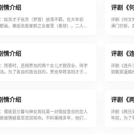
剧情介绍
评剧《
：姑苏才子张灵（梦晋）放荡不羁，在大年初
评剧《何文
壁画，邂逅名医崔鹤之女崔莹（素琼），二人互
满门抄斩，
医寓看病求方，并打抱不平，赶走无病纠缠的...
金王兰英毅
剧情介绍
评剧《
：西晋时，丞相贾充的两个女儿才貌双全，待字
评剧《连升
活。为了各自的政治目的，贾充举荐洛阳才子韩
到甄家逼婚
皇后则要将贾女册封为太子妃，相府顿时失...
雪代写。甄
剧情介绍
评剧《
：儒医茹兰馨与绅女周珏英一对情投意合的恋人
评剧《两兄
故被猜疑直至双双殒命。不料事隔多年，他们的
年前，为了
一起，相爱了。满腔恩爱、阴差...
农业生产合