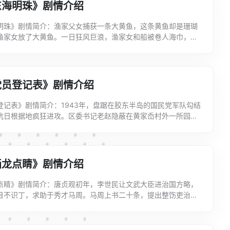
东海明珠》剧情介绍
明珠》剧情简介：渔家父女捕获一条大黄鱼，这条黄鱼却是珊瑚
渔家女放了大黄鱼。一日狂风巨浪，渔家女和船被卷人海巾，渔
子相救并赠送“海明珠”为媒。而海龙公主刁蛮霸道，欲...
党员登记表》剧情介绍
登记表》剧情简介：1943年，盘踞在胶东半岛的国民党军队勾结
抗日根据地疯狂进攻。区委书记老赵隐蔽在黄家岙村外一所园屋
伤，一边领导全区党员与敌人开展斗争。一天，青年女...
画龙点睛》剧情介绍
点睛》剧情简介：唐贞观初年，李世民让文武大臣进治国方略，
目不识丁，求助于秀才马周。马周上书二十条，提出整饬吏治，
龙图。李见文，爱其才华，又恨其画一无眼之龙暗讽自己，...