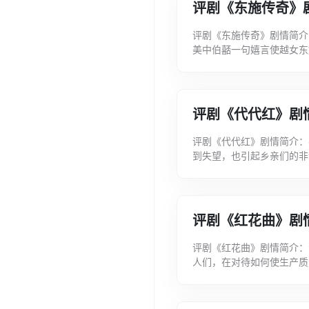
评剧《东施传奇》
评剧《东施传奇》剧情简介
美中伯嚭一句嬉言使越女东
百思不解，遂效颦西施，抛
评剧《代代红》剧
评剧《代代红》剧情简介：
到失望，也引起乡亲们的非
与全心全意为人民服务的思
评剧《红花曲》剧
评剧《红花曲》剧情简介：
人们，在对待如何使生产质
党员黎玉贞是个站得高看得远