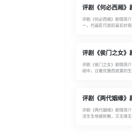
评剧《何必西厢》
评剧《何必西厢》剧情简介
一，代画匠巧官赶画玄妙观
慕。张灵为试崔莹才学，到
评剧《侯门之女》
评剧《侯门之女》剧情简介
闺中，过着优雅而寂寞的生
寿为东宫太傅来到贾府：杨
评剧《两代姻缘》
评剧《两代姻缘》剧情简介
活生生地被拆散，又无缘无
下一代杜浪、朱秀芬又走到了