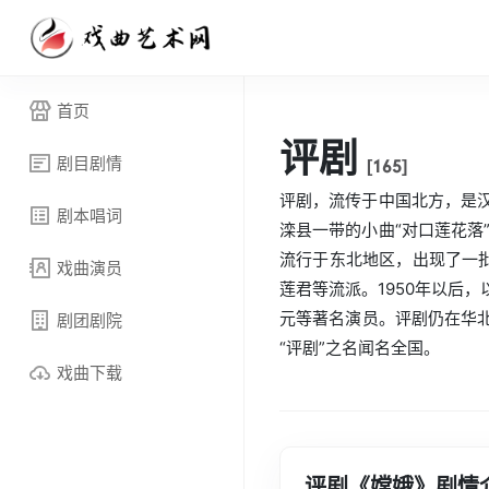
首页
评剧
剧目剧情
[165]
评剧，流传于中国北方，是
剧本唱词
滦县一带的小曲“对口莲花落
流行于东北地区，出现了一
戏曲演员
莲君等流派。1950年以后
元等著名演员。评剧仍在华北、
剧团剧院
“评剧”之名闻名全国。
戏曲下载
评剧《嫦娥》剧情