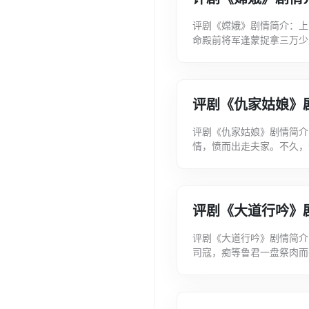
评剧《嫦娥》剧情简介：上
命殿前将军逢蒙捉拿三万少
而拒命。为此，后羿伺机将
评剧《仇家姑娘》
评剧《仇家姑娘》剧情简介
情，愤而出走夫家。不久，
不拔。家财败尽，老父为还
评剧《大道行吟》
评剧《大道行吟》剧情简介
司寇，痴等鲁君一盘祭肉而
惆怅，率众弟子负气出走，向