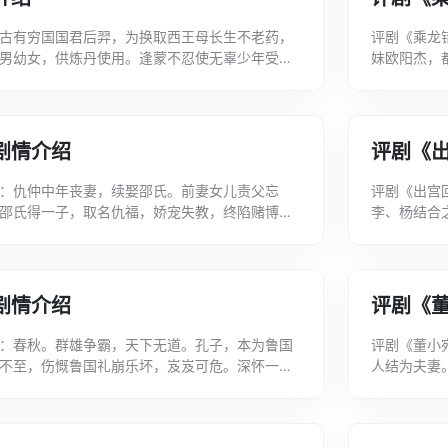
古有穷国国君后羿，为换取西王母长生不老药，
评剧《乘龙
男幼女，供炼丹使用。逢蒙不忍使无辜少年受害
妹欧阳杰，
逢蒙用箭射伤，并抢走无数少男幼女，送与...
舅家避难，
剧情介绍
评剧《
：仇仲中年丧妻，续娶邵氏。前妻女儿责父忘
评剧《出宫
邵氏得一子，取名仇福，娇宠失教，终陷赌博而
李、杨结合
赌债而外出经商，被胡匪掳走。仇福不仅不醒...
杨玉环，定
剧情介绍
评剧《
：春秋。群雄争霸，天下无道。孔子，本为鲁国
评剧《董小
不至，伤慨鲁国礼崩乐坏，岌岌可危。深怀一腔
人结为夫妻
天下推行仁政，自信“若用我，一国之治...
他即日前往