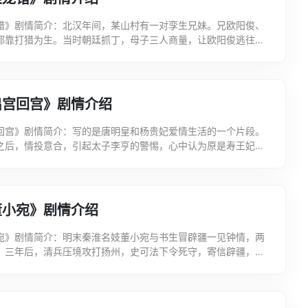
错》剧情简介：北汉年间，某山村有一对孪生兄妹。兄欧阳俊、
都靠打猎为生。当时朝廷抓丁，母子三人商量，让欧阳俊逃往舅
由欧阳杰女扮男装代兄服役。一日，御林军韩逵陪公主同猎...
出宫回宫》剧情介绍
回宫》剧情简介：写的是唐明皇和杨贵妃爱情生活的一个片段。
之后，情投意合，引起太子李亨的警惕，心中认为原是寿王妃的
会利用她的特殊关系，废他而改立寿王李瑁为太子。因此设...
董小宛》剧情介绍
宛》剧情简介：明末秦淮名妓董小宛与书生冒辟疆一见钟情，两
。三年后，清兵压境攻打扬州，史可法下令死守，寄信辟疆，命
，辟疆与小宛分离。两年后，小宛丧母，抱病孤居苏州半塘...