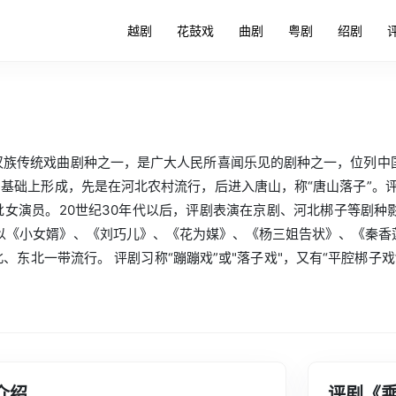
越剧
花鼓戏
曲剧
粤剧
绍剧
汉族传统戏曲剧种之一，是广大人民所喜闻乐见的剧种之一，位列中
”基础上形成，先是在河北农村流行，后进入唐山，称“唐山落子”。
批女演员。20世纪30年代以后，评剧表演在京剧、河北梆子等剧种
，以《小女婿》、《刘巧儿》、《花为媒》、《杨三姐告状》、《秦
东北一带流行。 评剧习称“蹦蹦戏”或"落子戏"，又有“平腔梆子戏”
介绍
评剧《