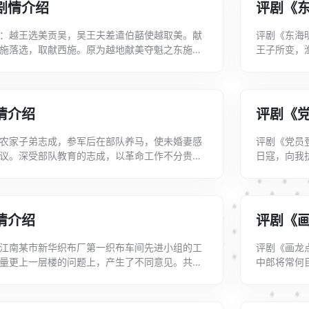
剧情介绍
评剧《
：越王选美贡吴，吴王夫差遣伯嚭使越取美。献
评剧《东海
施落选，取献西施。原为越地献美夺魁之东施，
王子所变，
己美色，反成丑妇，羞于见人，逃入深山。...
家女被珊瑚王
情介绍
评剧《
农家子弟志成，参军后在部队养马，使未婚妻感
评剧《党员
议。深受部队教育的志成，以革命工作不分贵贱
日寇，向我
想，批判世俗偏见，打动了爱人。某次抗洪...
里，一边养
情介绍
评剧《
江南某市新华织布厂第一织布车间先进小组的工
评剧《画龙
量更上一层楼的问题上，产生了不同意见。共产
中郎将常何
的先进工人，她掌握了“红花防疵”的先...
并画一幅瞎