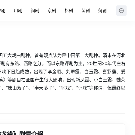
评剧
川剧
闽剧
京剧
祁剧
苗剧
蒲剧
国五大戏曲剧种。曾有观点认为是中国第二大剧种。清末在河北
评剧有东路、西路之分，而以东路评剧为主。20世纪20年代左右
影响下日趋成熟，出现了李金顺、刘翠霞、白玉霜、喜彩莲、爱
香莲》等剧目在全国产生很大影响，出现新凤霞、小白玉霜、魏荣
、“唐山落子”、“奉天落子”、“平戏”、“评戏”等称谓，但最终以
乘龙错》剧情介绍