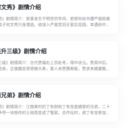
何文秀》剧情介绍
秀》剧情简介：故事发生于明世宗年间，吏部何尚书遭严嵩陷害
其子何文秀只身潜逃。他误入严嵩党羽王家后花园，幸遇府中千
然护救。兰英叛亲随行，两人在途中私结夫妻，同来故乡海...
连升三级》剧情介绍
三级》剧情简介：古代贾福右上京赴考，得中状元。贾高中后，
抢亲，正值魏忠贤将做大寿，差人命贾撰寿联，贾求未婚妻甄似
借机揭发奸逆，允为代撰寿联。崇祯帝趁魏做寿，下诏将其...
两兄弟》剧情介绍
弟》剧情简介：江南某村的丁有财和丁有宝是嫡堂的兄弟，二十
争夺一块祖传的土地而变成了冤家。合作化时，弟丁有宝参加了
作社，思想上有了很大的进步，尤其是有宝的妻子春香，觉...