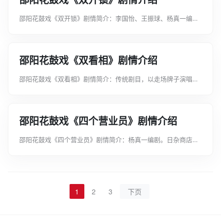
邵阳花鼓戏《双开锁》剧情介绍
邵阳花鼓戏《双开锁》剧情简介：李国怡、王振球、杨真一编
剧。某生产队连年丰收。社员刘志平想为才十二岁的孩子修造结
婚用的新房，其妹姣秀想添置家俱和给丈夫办呢子衣。姣秀丈
夫，大队支书陈亚林，为实现机械...
邵阳花鼓戏《双看相》剧情介绍
邵阳花鼓戏《双看相》剧情简介：传统剧目，以走场牌子演唱。
花花公子王怀，偶遇以看相谋生的金家姐妹，命仆人阿三将姐妹
二人引进花园，以看相为名，调戏之。金家姐妹在阿三的帮助
下，巧言答对，反将王怀戏弄一...
邵阳花鼓戏《四个营业员》剧情介绍
邵阳花鼓戏《四个营业员》剧情简介：杨真一编剧。日杂商店营
业员胡萍，服务态度不好，为去车站接母亲，擅自提前下班，以
致与前来购买砂罐的药店营业员小李和马师傅发生争吵。后胡萍
得知其母下车后突然患病，是...
1
2
3
下页