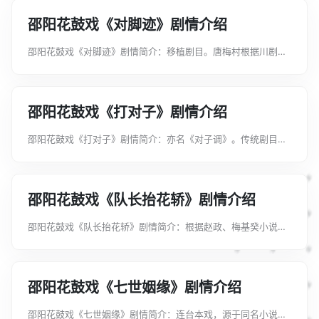
日，张与李各带礼物，丁两手空...
邵阳花鼓戏《对脚迹》剧情介绍
邵阳花鼓戏《对脚迹》剧情简介：移植剧目。唐梅村根据川剧
《评雪辨踪》移植改编，以川调演唱。秀才吕蒙正，去木兰寺赶
斋扑空，怄气而归。见破窑外雪地上男女足迹，怀疑妻子有外
遇，进窑后，旁敲侧击，借故盘问...
邵阳花鼓戏《打对子》剧情介绍
邵阳花鼓戏《打对子》剧情简介：亦名《对子调》。传统剧目。
招财童子邀请干妹子打对子，唱道情。曲调丰富。前为锣鼓牌
子，有［满江红］、［啷哨切］、［黄瓜调］、［烂布子调］、
［南无调］、［采花调］、［采...
邵阳花鼓戏《队长抬花轿》剧情介绍
邵阳花鼓戏《队长抬花轿》剧情简介：根据赵政、梅基癸小说
《迎亲喜事》改编。写何三嫂坚持要用花轿迎娶儿媳，大队长圆
润将计就计，用花轿迎来了植棉模范，同时接来了新娘子。1964
年由邵阳市花鼓剧团首演。...
邵阳花鼓戏《七世姻缘》剧情介绍
邵阳花鼓戏《七世姻缘》剧情简介：连台本戏，源于同名小说。