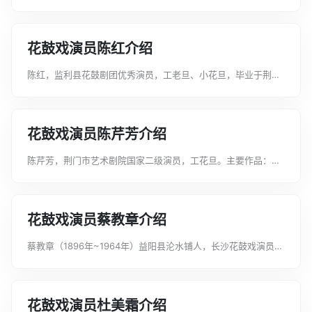
业学院。曾在《送香茶》中饰演张宝童，《哑女告状》中饰演陈
祖光。...
花鼓戏演员陈红介绍
陈红，监利县花鼓剧团优秀演员，工老旦、小花旦，毕业于荆州
戏校。曾先后在《斩经堂》、《罗帕记》、《海峡情》、《柳明
月》等传统和新编剧目中担任重要角色。曾获首届荆州花鼓戏艺
术节“新苗奖”、湖北省荆州花鼓戏...
花鼓戏演员陈芹芳介绍
陈芹芳，荆门市艺术剧院国家二级演员，工花旦。主要作品：花
鼓戏《高玉莲》《九·二六壮歌》《荷花洲头》《闹龙舟》《十二
月等郎》《双玉蝉》等。2008年荣获第八届湖北戏剧牡丹花奖。
获奖记录2009年02月2...
花鼓戏演员蔡教章介绍
蔡教章（1896年~1964年）益阳县沦水铺人，长沙花鼓戏演员。
从9岁起曾随蔡汉秋、何林生、赵少年学花鼓戏和湘剧。17岁时
随师父在西湖一带唱湘剧和花鼓戏，因此蔡在湘剧、花鼓戏上很
有根基。并且，还很熟悉...
花鼓戏演员杜美霜介绍