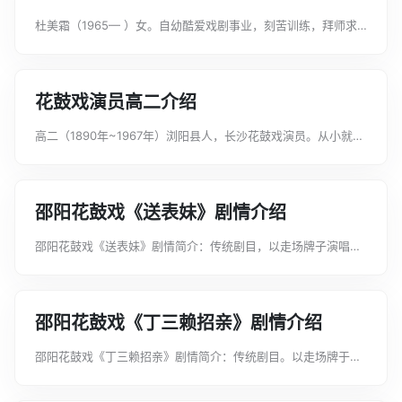
杜美霜（1965— ）女。自幼酷爱戏剧事业，刻苦训练，拜师求
学。1986年1月考入常德鼎城区花鼓戏剧团，师承石柏林、杨建
娥。20多年来，掌握了常德花鼓戏的演唱风格与表演形式，现继
承的传统剧目与新编剧...
花鼓戏演员高二介绍
高二（1890年~1967年）浏阳县人，长沙花鼓戏演员。从小就在
浏阳著名艺人王益明门下学艺。他身材高挑、扮相俊美，喉嗓甘
甜。他在他擅长的《唐二爷试妻》一剧中，采用长沙东乡土语演
唱情歌，并用声音模拟纺锤...
邵阳花鼓戏《送表妹》剧情介绍
邵阳花鼓戏《送表妹》剧情简介：传统剧目，以走场牌子演唱。
德姑娘久住姑妈家，爱上表哥田伢子。一日，德姑娘回家，定要
姑妈派田伢子相送。途中，德姑娘多方向田表示爱情，田伢子老
实，憨厚，初则不解，继则无奈，再...
邵阳花鼓戏《丁三赖招亲》剧情介绍
邵阳花鼓戏《丁三赖招亲》剧情简介：传统剧目。以走场牌于演
唱。二八孤女曹秀英，托干妈田氏为媒招亲。田氏找来杂货郎张
元魁、屠夫李进芳、作田郎丁三赖，与秀英面相招亲。面相之