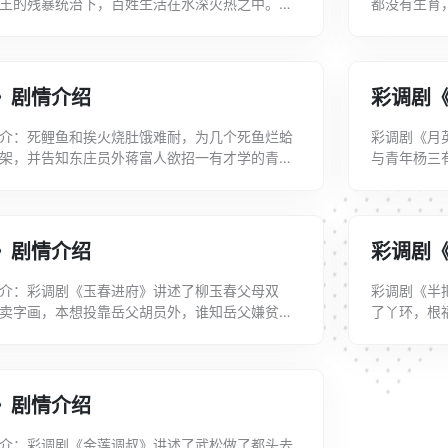
王的残暴统治下，百姓生活在水深火热之中。肩
都没有生育
走出瑶山北上京城。周渭以出众的人品才干...
受全家宠爱
》剧情介绍
彩调剧
介：死鲤鱼和挨火烧肚饿难耐，为几个死鱼烂蛤
彩调剧《月
架，并告知东庄员外蒋富人欲招一有才学的青年
与青年杨三
鱼和挨火烧财迷心窍，心生一计，将樵夫赵...
信物手帕，
》剧情介绍
彩调剧
介：彩调剧《玉春进府》讲述了柳玉春父母双
彩调剧《半
卖字画，本想投靠岳父胡员外，谁知岳父嫌贫爱
了丫环，根
逼之写下退婚文书，家奴还欲害其性命，多亏...
前夕，曹锦
》剧情介绍
介：彩调剧《金莲调叔》讲述了武松做了都头去