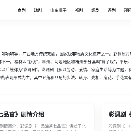
京剧
琼剧
山东梆子
祁剧
绍剧
评剧
邵
、哪嗬嗨等，广西地方传统戏剧，国家级非物质文化遗产之一。彩调属灯戏
不一。桂林叫“彩调”，柳州、河池地区和梧州部分县叫“调子戏”，平乐、荔
955年以后统称为“彩调剧”。彩调剧目多以劳动、爱情、家庭生活等为主
舞的表现形式为主，其中丑角和旦角的步法、转身、亮相、扇花、手花富
七品官》剧情介绍
彩调剧
剧情简介：彩调剧《一品油茶七品官》讲述了北
彩调剧《一