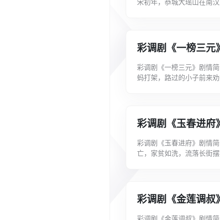
宋初年，恭城大瑶山在南汉
负着父老乡亲的希望，周渭
彩调剧《一榜三元
彩调剧《一榜三元》剧情简
蚂打架，路过的小子前来劝
男子入门。得知此事的死鲤
彩调剧《玉春进府
彩调剧《玉春进府》剧情简
亡，家贫如洗，流落长街摆
富，与家奴宋成定下诡计，
彩调剧《金莲调叔
彩调剧《金莲调叔》剧情简