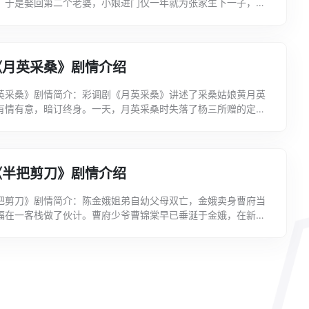
，于是娶回第二个老婆，小娘进门仅一年就为张家生下一子，备
，大娘雷永玉于是十分妒忌小娘，乘张秤杆和公婆不在家，...
《月英采桑》剧情介绍
英采桑》剧情简介：彩调剧《月英采桑》讲述了采桑姑娘黄月英
有情有意，暗订终身。一天，月英采桑时失落了杨三所赠的定情
被月英的表兄莫四捡去，莫四拿来开玩笑，险些拆散一对好...
《半把剪刀》剧情介绍
把剪刀》剧情简介：陈金娥姐弟自幼父母双亡，金娥卖身曹府当
福在一客栈做了伙计。曹府少爷曹锦棠早已垂涎于金娥，在新婚
棠奸污了金娥。梁家小姐梁慧梅与桑家君有染，曾托根福传...