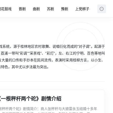
阳花鼓戏
晋剧
曲剧
苏剧
豫剧
上党梆子
系统，源于桂林地区农村歌舞、说唱衍化而成的“对子调”。起源于
浦一带叫“彩调”“采茶戏”、“彩灯”，左、右江的宁明、百色等地叫
题，有大量的口传和手抄本在民间流传。表演时采用桂柳方言，以小生、
有特色，其中尤以步法最为突出。
《一根秤杆两个砣》剧情介绍
根秤杆两个砣》剧情简介：商人张秤杆与大娘雷永玉结婚十多年