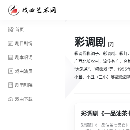
首页
彩调剧
剧目剧情
[7]
彩调俗称调子、彩调剧、彩灯
剧本唱词
广西北部农村，流传甚广，名称
“大采茶”、“嗬嗨戏”等，1
戏曲演员
小旦、小丑（三小）等载歌载
剧团剧院
戏曲下载
彩调剧《一品油茶
彩调剧《一品油茶七品官》