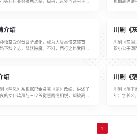
石头村村委会换届选举，周兴元意外当选村主
狐仙胡莲娘
开山筑路，同时又因地制宜，为常年受“喀...
娘千里寻夫
情介绍
川剧《
孙悟空受观音菩萨点化，成为大唐高僧玄奘首
川剧《灰阑
路不辞辛劳，降妖除魔。不料，西行之路受阻于
贺小公子满
，连绵八百余里，只有翠云洞铁扇公主的芭蕉...
时只顾金银
介绍
川剧《
剧《鸣凤》系根据巴金名著《家》改编，讲述了
川剧《落下
良的女仆鸣凤与三少爷觉慧两情相悦，却被高老
年）字长公
了小妾，最后投湖自尽的凄美故事。《鸣凤...
响了中国历法
1