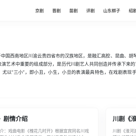
京剧
晋剧
苗剧
评剧
山东梆子
绍
中国西南地区川渝云贵四省市的汉族地区，是融汇高腔、昆曲、胡琴(
表演艺术中重要的组成部分，是历代川剧艺人共同创造并传承下来的
，尤以“三小”，即小丑，小生，小旦的表演最具特色，在戏剧表现
》剧情介绍
川剧《
介：戏曲电影《槐花几时开》根据宜宾同名川戏
川剧《淮河