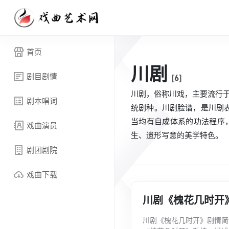
首页
川剧
剧目剧情
[6]
川剧，俗称川戏，主要流行于
剧本唱词
统剧种。川剧脸谱，是川剧
当均有自成体系的功法程序
戏曲演员
生、遗形写意的美学特色。
剧团剧院
戏曲下载
川剧《槐花几时开
川剧《槐花几时开》剧情简