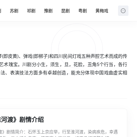
剧
苏剧
祁剧
豫剧
昆剧
粤剧
黄梅戏
即皮黄)、弹戏(即梆子)和四川民间灯戏五种声腔艺术而成的传
艺术瑰宝。川剧分小生，须生，旦，花脸，丑角5个行当，各行
手法、表演技法方面多有卓越创造，能充分体现中国戏曲虚实相
淮河渡》剧情介绍
渡》剧情简介：石怀玉上京应举，行至淮河渡，染病疾危，幸遇