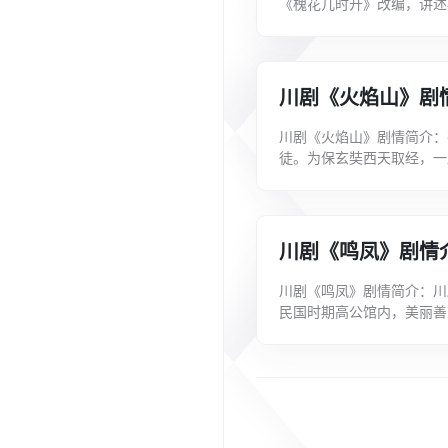
《槐花几时开》改编，讲述
任。上任后，他首先带领大家
川剧《火焰山》剧
川剧《火焰山》剧情简介：
徒。为保玄奘西天取经，一
火焰山下。火焰山野火熊熊
川剧《鸣凤》剧情
川剧《鸣凤》剧情简介：川
民国时期高公馆内，美丽善
太爷当作礼物送给老财主作