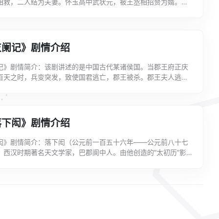
相救，二人结为夫妻。怀玉高中武状元，被王丞相招赘为婿。莲
被怀玉谋害。一夜，怀玉梦见莲娘索命，遂至惊骇而亡。...
灰阑记》剧情介绍
记》剧情简介：该剧讲述的是中国古代某诸侯国。当郡王府正庆
百天之时，兵变突发，致使国君逃亡，郡王被杀。郡王夫人逃命
财宝，弃亲生儿子于不顾，小公子幸被丫头杜鹃收留。为保...
落下闳》剧情介绍
闳》剧情简介：落下闳（公元前一百五十六年——公元前八十七
，西汉时期著名天文学家，巴郡阆中人。由他创造的“太初历”影
的结构。提出的浑天说，创新了中国古代“宇宙起源”...