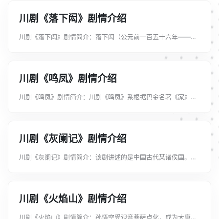
川剧《落下闳》剧情介绍
川剧《落下闳》剧情简介：落下闳（公元前一百五十六年——公
元前八十七年）字长公，西汉时期著名天文学家，巴郡阆中人。
由他创造的“太初历”影响了中国历法的结构。提出的浑天说，创
新了中国古代“宇宙起源”...
川剧《鸣凤》剧情介绍
川剧《鸣凤》剧情简介：川剧《鸣凤》系根据巴金名著《家》改
编，讲述了民国时期高公馆内，美丽善良的女仆鸣凤与三少爷觉
慧两情相悦，却被高老太爷当作礼物送给老财主作了小妾，最后
投湖自尽的凄美故事。《鸣凤...
川剧《灰阑记》剧情介绍
川剧《灰阑记》剧情简介：该剧讲述的是中国古代某诸侯国。当
郡王府正庆贺小公子满百天之时，兵变突发，致使国君逃亡，郡
王被杀。郡王夫人逃命时只顾金银财宝，弃亲生儿子于不顾，小
公子幸被丫头杜鹃收留。为保...
川剧《火焰山》剧情介绍
川剧《火焰山》剧情简介：孙悟空受观音菩萨点化，成为大唐高