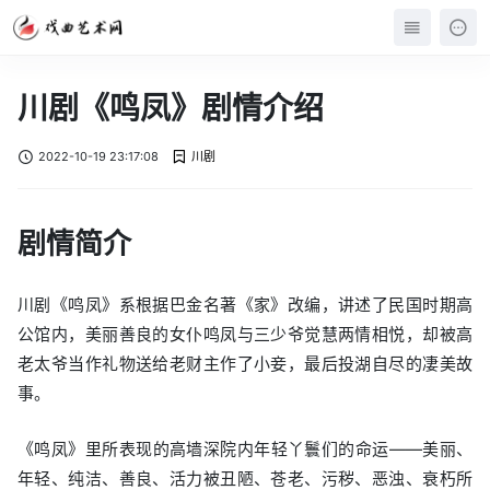
川剧《鸣凤》剧情介绍
2022-10-19 23:17:08
川剧
剧情简介
川剧《鸣凤》系根据巴金名著《家》改编，讲述了民国时期高
公馆内，美丽善良的女仆鸣凤与三少爷觉慧两情相悦，却被高
老太爷当作礼物送给老财主作了小妾，最后投湖自尽的凄美故
事。
《鸣凤》里所表现的高墙深院内年轻丫鬟们的命运——美丽、
年轻、纯洁、善良、活力被丑陋、苍老、污秽、恶浊、衰朽所