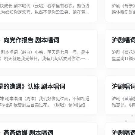
快成长 剧本唱词（云唱）春季里有春衣，颜色浅
沪剧《母亲
,为娘知你定欢喜，纵然不见你盈盈笑，娘在黄泉
遍体鳞伤鲜
衣衫，为娘费尽苦心计，担心你树下纳凉被蚊...
怎么样？（
》向党作报告 剧本唱词
沪剧唱词
 剧本唱词（赵白）小韩，明天是七月一号，是中
沪剧《樱花
）明天就是我光荣日，我有几句话要对你讲:一朝
星星尚且循
能忘，侬要记着千万共产党员流了血，革命战...
是共烛光,
星的遭遇》认妹 剧本唱词
沪剧唱词
妹 剧本唱词（周唱）我们好像见过面，不知相遇
沪剧《黄浦
巧相遇,我曾到后台卖过花。（周唱）请问姑娘名
难忘记。明
胡唱）我的名字叫胡小红，十二生肖我属马。...
讲偏偏少勇
》燕燕做媒 剧本唱词
沪剧唱词