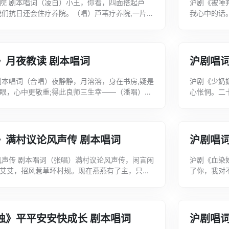
院 剧本唱词（凌白）小王，你看，四面搭起芦
沪剧《被唾
我们抗日还会住疗养院。（唱）芦苇疗养院,一片好
我心中的话
青枝绿叶作围墙，又高又大又宽敞，世界第一...
怕数理化，
》月夜教读 剧本唱词
沪剧唱词
剧本唱词（合唱）夜静静，月溶溶，身在书房,疑是
沪剧《少奶
眼，心中更敬重;得此良师三生幸——（潘唱）她
心怅惘。二
虹。（合唱）月儿呀，挂在窗前切莫动,...
义长。如今
》满村议论风声传 剧本唱词
沪剧唱
风声传 剧本唱词（张唱）满村议论风声传，闲言闲
沪剧《血染
艾艾，招风惹草坏村规。现在燕燕有了主，只剩
了你，我对
,小进和燕燕的亲事,不是说村长不肯出介...
看！（唱）
烛》平平安安快成长 剧本唱词
沪剧唱词