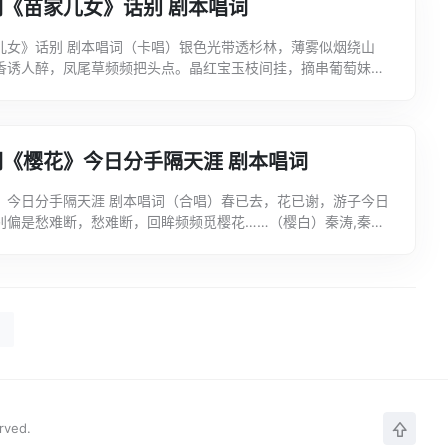
《苗家儿女》话别 剧本唱词
儿女》话别 剧本唱词（卡唱）银色光带透杉林，薄雾似烟绕山
香诱人醉，凤尾草频频把头点。晶红宝玉枝间挂，摘串葡萄妹尝
香问一句,这一串葡萄甜不甜？（迈唱）手接葡萄心里甜，粒粒
《樱花》今日分手隔天涯 剧本唱词
》今日分手隔天涯 剧本唱词（合唱）春已去，花已谢，游子今日
别偏是愁难断，愁难断，回眸频频觅樱花……（樱白）秦涛,秦
）樱子！（领唱）是生离？是死别？今日分手要远隔天涯。
erved.