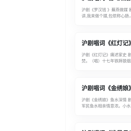
沪剧《罗汉钱 》蕪燕做媒
讲,我来做个媒,包侬称心
样？问婶婶呀,我做媒人可稳
沪剧唱词《红灯记
沪剧《红灯记》痛述家史 
焚。（唱）十七年铁蹄狼烟
去……难回家，奶奶也可能
你...
沪剧唱词《金绣娘
沪剧《金绣娘》鱼水深情 
军民鱼水相亲情意浓。小水
舍身掩护情比泰山重。眼望