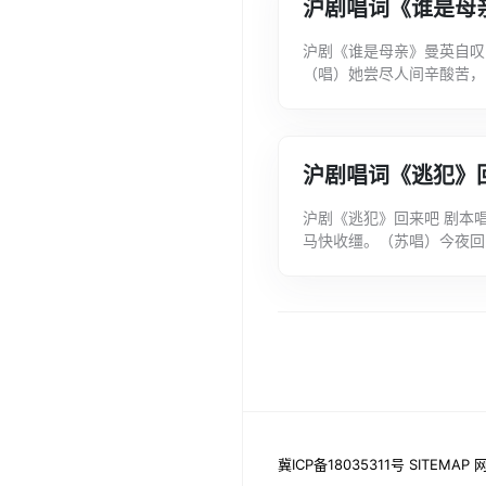
沪剧唱词《谁是母
沪剧《谁是母亲》曼英自叹
（唱）她尝尽人间辛酸苦，
风浪寻死路。希望寄予孩子
甜...
沪剧唱词《逃犯》
沪剧《逃犯》回来吧 剧本
马快收缰。（苏唱）今夜回
情、蜜意，如雨露滋润，和
涯...
冀ICP备18035311号
SITEMAP