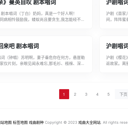
亲》曼英自叹 剧本唱词
沪剧唱词
 剧本唱词（丁白）奶妈，真是一个好人啊！
沪剧《苗家
同病相怜鼓励我，蝼蚁尚且要贪生,我怎能经不起
间，阵阵蜜
身，委曲求全人来做,孩子啊，你无忧无虑睡得
鲜，靠近迈
葡...
回来吧 剧本唱词
沪剧唱词
唱词（钟唱）苏明啊，妻子垂危你在何方，悬崖勒
沪剧《樱花
家仅片刻，亲眼见闻永难忘,那毛衫、襁褓、深
返故家。离
风荡漾。（钟唱）苏明啊，东躲西藏的逃犯生
涛！（秦白
（合...
1
2
3
4
5
下页
网站地图
标签地图
戏曲剧种
Copyright © 2023
戏曲大全网站
. All rights res