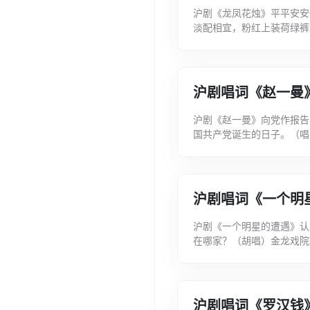
沪剧《龙凤花烛》平平安安
淡配相宜，粉红上装荷绿裤
少悲凄。夏季里有夏衣，薄
沪剧唱词《赵一曼
沪剧《赵一曼》向党作报告
国共产党诞生的日子。（唱
敌人放你走，干革命工作不
沪剧唱词《一个明
沪剧《一个明星的遭遇》认
在哪家？（胡唱）金龙戏院
和姓，今年年纪有多大？（
沪剧唱词《罗汉钱