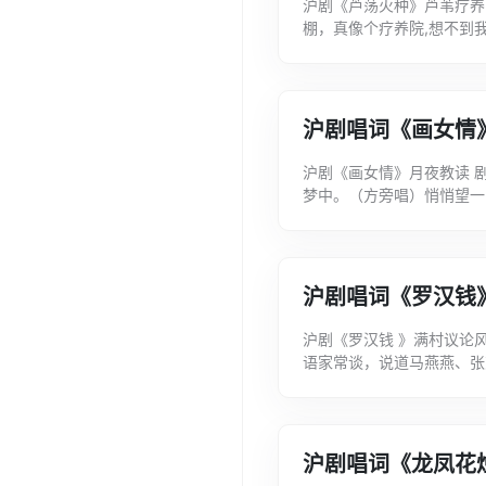
沪剧《芦荡火种》芦苇疗养
棚，真像个疗养院,想不到
风光。天是屋顶地是床，—
沪剧唱词《画女情
沪剧《画女情》月夜教读 
梦中。（方旁唱）悄悄望一
愁眉初展绽笑容,如雨后出彩
沪剧唱词《罗汉钱
沪剧《罗汉钱 》满村议论
语家常谈，说道马燕燕、张
我伲艾艾亲未配。（蛾白）咦
沪剧唱词《龙凤花