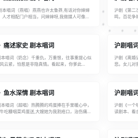
 剧本唱词（燕唱）燕燕也许太鲁莽,有话对你婶婶
沪剧《第二
肠，人才相配门户相当，问婶婶呀,我做媒人可像
鸣，百花争
当？（婶唱）燕燕侬是个小姑娘，侬做媒...
你，但愿与
机...
》痛述家史 剧本唱词
沪剧唱词
剧本唱词（奶念）千重仇，万重恨，往事重提心似
沪剧《离婚
风云紧，怕惹是非隐真情。看起来，你爹此
悲。女儿对
步后尘。眼看革命重担落在你身上,将血泪家史讲
的衣角哭不
多...
》鱼水深情 剧本唱词
沪剧唱
剧本唱词（超唱）热腾腾的鸡蛋捧在手里暖心中，
沪剧《一个
牛吃糠咽菜鸡蛋送,大嫂她为我割疮口，治伤痛，
读剧本、看
着薄如清汤的麦皮粥，如见到江南的父老与弟...
小红的话语
能...