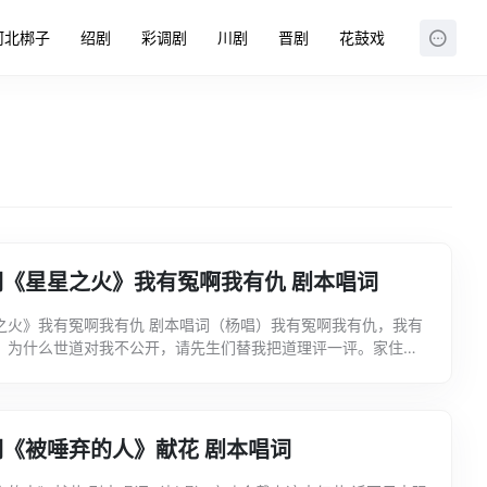
河北梆子
绍剧
彩调剧
川剧
晋剧
花鼓戏
词《星星之火》我有冤啊我有仇 剧本唱词
之火》我有冤啊我有仇 剧本唱词（杨唱）我有冤啊我有仇，我有
！为什么世道对我不公开，请先生们替我把道理评一评。家住扬
我名三字杨桂英，丈夫是个种田汉，夫妻勤恳过光阴。一树单
《被唾弃的人》献花 剧本唱词