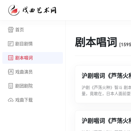
首页
剧本唱词
剧目剧情
[1595
剧本唱词
戏曲演员
沪剧唱词《芦荡火
剧团剧院
沪剧《芦荡火种》智斗 剧
量，竟敢在，日本人面前耍
戏曲下载
长。（嫂白）教官啊！（唱
沪剧唱词《芦荡火