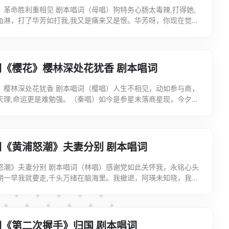
》革命胜利重相见 剧本唱词（母唱）狗特务心肠太毒辣,打得她,
血淋，打了华芳如打我,我又是痛来又是恨。华芳呀，你现在觉得
华唱）妈妈、妈妈我不要紧。任凭敌人折磨我，任凭敌人用...
《樱花》樱林深处花犹香 剧本唱词
》樱林深处花犹香 剧本唱词（樱唱）人生不相见，动如参与商，
天理,命运更是难勉强。（秦唱）如今是参星未落商星现，今夕偏
唯叹相见恨已晚，不堪回首心惆怅。（樱唱）心惆怅，结愁肠...
《黄浦怒潮》夫妻分别 剧本唱词
怒潮》夫妻分别 剧本唱词（林唱）感谢党如此关怀我，永铭心头
朝一早我就要走,千头万绪在脑海里。我撤退，阿瑛未知晓，我要
气。怕她一时想不通，又怕她伤心落眼泪，稍停停阿瑛就要来...
《第二次握手》归国 剧本唱词