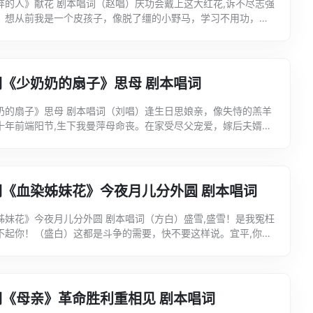
弃的人》献花 剧本唱词（赵唱）庆功会戴上这大红花,诉不尽志强
。想从前我是一个皮孩子，像脱了缰的小野马，学习不用功，最
急坏了父亲气坏了娘，害得他们不安心,常把我牵挂。林老师...
《少奶奶的扇子》思母 剧本唱词
奶的扇子》思母 剧本唱词（刘唱）逢生日思娘亲，像失恃的羔羊
十年前端阳节,生下我曼萍母命丧。在家受尽父宠爱，嫁后夫婿情
我已有襁褓儿，才能体会娘心肠,世上唯有母爱最伟大，唯有...
词《血染姊妹花》今夜月儿分外圆 剧本唱词
姊妹花》今夜月儿分外圆 剧本唱词（方白）盛雪,盛雪！是我冤枉
不起你！（盛白）这都是斗争的需要，快不要这样说。宜平,你
今夜月儿分外圆，它望着人间一对有情人。它已经推开了疑云...
《母亲》革命胜利重相见 剧本唱词