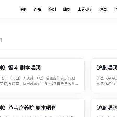
评剧
秦腔
豫剧
曲剧
上党梆子
蒲剧
]
种》智斗 剧本唱词
沪剧唱
本唱词（刁白）阿庆嫂,（唱）我佩服你真是有胆
沪剧《星星
花腔,要没有，抗日救国好思想,你怎肯舍身救队
冤仇比海深
）胡司令平时对我肯帮忙，我阿庆嫂，背后大...
州杨家村，
结...
种》芦苇疗养院 剧本唱词
沪剧唱词