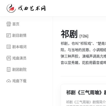
首页
祁剧
剧目剧情
[126]
祁剧，也叫“祁阳戏”、“楚
剧本唱词
阳，与当地的民歌、小调相
弹三种声腔，演唱声调高亢
戏曲演员
音以显秀媚，花脸用霸音或喝
剧团剧院
戏曲下载
祁剧《三气周瑜》
祁剧《三气周瑜》剧情简介