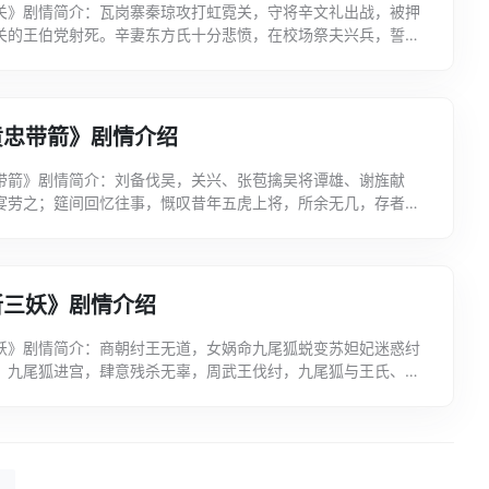
关》剧情简介：瓦岗寨秦琼攻打虹霓关，守将辛文礼出战，被押
关的王伯党射死。辛妻东方氏十分悲愤，在校场祭夫兴兵，誓杀
报仇，东方氏阵上擒获王伯党，慕其英俊，请丫环说合，自...
黄忠带箭》剧情介绍
带箭》剧情简介：刘备伐吴，关兴、张苞擒吴将谭雄、谢旌献
宴劳之；筵间回忆往事，慨叹昔年五虎上将，所余无几，存者亦
怒老将黄忠，不待终席，单骑杀入吴营，力斩崔禹、史迹二将...
斩三妖》剧情介绍
妖》剧情简介：商朝纣王无道，女娲命九尾狐蜕变苏妲妃迷惑纣
，九尾狐进宫，肆意残杀无辜，周武王伐纣，九尾狐与王氏、喜
命夜劫周营，敌被擒，姜子牙历数其罪状将其斩首。...