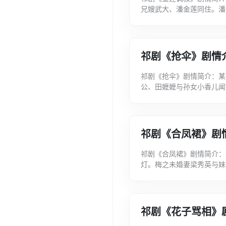
兄嫂武大、潘金莲同住。潘
际，备酒菜与武松对饮，借
祁剧《抢伞》剧情
祁剧《抢伞》剧情简介：某
公、田嬷嬷与孙女小香儿闻
在误会中争抢雨伞，充分表
祁剧《合凤裙》剧
祁剧《合凤裙》剧情简介：
灯。梅之未婚妻梁秀英与妹
伏案吟诗，被梁仲窥见，误
祁剧《花子骂相》