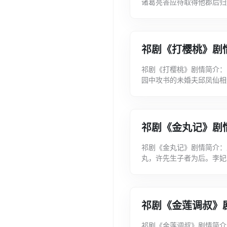
诸葛亮答应待取得他郡后归
言代刘备取西川，实欲暗袭
祁剧《打樱桃》剧
祁剧《打樱桃》剧情简介：
园中攻书的未婚夫邱凤仙相
念，秀英乃修书约会。恰值
祁剧《金丸记》剧
祁剧《金丸记》剧情简介：
丸，许先生子者为后。李妃
下。寇与太监陈琳计议，将
祁剧《金莲调叔》
祁剧《金莲调叔》剧情简介