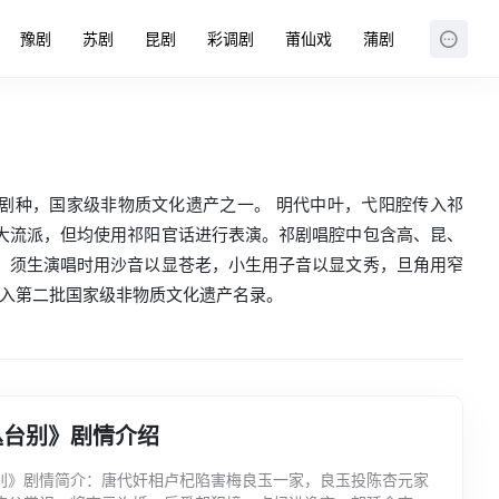
豫剧
苏剧
昆剧
彩调剧
莆仙戏
蒲剧
剧剧种，国家级非物质文化遗产之一。 明代中叶，弋阳腔传入祁
大流派，但均使用祁阳官话进行表演。祁剧唱腔中包含高、昆、
，须生演唱时用沙音以显苍老，小生用子音以显文秀，旦角用窄
列入第二批国家级非物质文化遗产名录。
丛台别》剧情介绍
别》剧情简介：唐代奸相卢杞陷害梅良玉一家，良玉投陈杏元家