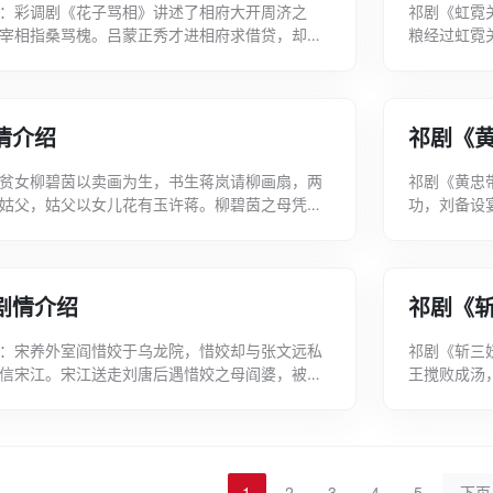
：彩调剧《花子骂相》讲述了相府大开周济之
祁剧《虹霓
宰相指桑骂槐。吕蒙正秀才进相府求借贷，却被
粮经过虹霓
待吕秀才，巧言理论。骂范宰相表面是道貌岸...
王伯党与夫
情介绍
祁剧《
贫女柳碧茵以卖画为生，书生蒋岚请柳画扇，两
祁剧《黄忠
姑父，姑父以女儿花有玉许蒋。柳碧茵之母凭媒
功，刘备设
路官员杨昌。杨昌与龚氏合谋舟中逼婚，碧...
多老迈，激
剧情介绍
祁剧《
：宋养外室阎惜姣于乌龙院，惜姣却与张文远私
祁剧《斩三
信宋江。宋江送走刘唐后遇惜姣之母阎婆，被强
王搅败成汤
宋周旋；天未明，宋即离去，遗下招文袋。...
媚等三妖请
1
2
3
4
5
下页