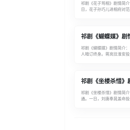
祁剧《花子骂相》剧情简介
日，花子孙巧儿进相府对范
范宰相谩骂。花子见这般对
祁剧《蝴蝶媒》剧
祁剧《蝴蝶媒》剧情简介：
人暗订终身。蒋岚往淮安投
婆龚氏说合，将碧茵卖与过
祁剧《坐楼杀惜》
祁剧《坐楼杀惜》剧情简介
通。一日，刘唐奉晁盖命投
挽至乌龙院，但惜姣无心与