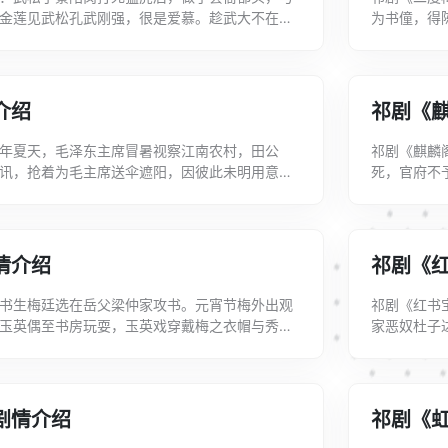
金莲见武松孔武刚强，很是爱慕。趁武大不在之
为书僮，得
酒用言语挑逗。武松忍耐再三，最后以拳击...
和亲。梅送
介绍
祁剧《
年夏天，毛泽东主席冒暑视察江南农村，田公
祁剧《麒麟
讯，抢着为毛主席送伞遮阳，因彼此未明用意，
死，官府不
露人民对领袖的热爱。最后明白是为同一目的...
伯党相助，
情介绍
祁剧《
书生梅廷选在岳父梁仲家攻书。元宵节梅外出观
祁剧《红书
玉英偶至书房玩耍，玉英戏穿戴梅之衣帽与秀英
家恶奴杜子
认为秀英与梅私会，怒逐梅出府，并扣留梅...
未遂而杀其
剧情介绍
祁剧《