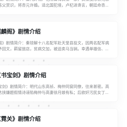
陈父赏识，将杏元许婚。适北国犯境，卢杞进谗言，朝廷命杏元
杏元至丛台，互诉离情，杏元赠梅金钗一枝，以死相誓。杏...
麒麟阁》剧情介绍
阁》剧情简介：秦琼解十八名配军赴天堂县投文，因两名配军病
予回文，羁留旅店，贫病交加，被迫卖马当锏。幸遇单雄信、王
才得了案。归家途中又被诬为盗寇，罹罪充军，经姑父罗艺...
红书宝剑》剧情介绍
宝剑》剧情简介：明代山东高祯、梅仲同窗同僚，往来甚密。高
达挟嫌题假情诗诬陷梅仲与高妻徐月娘有私；后欲奸污民女丁香
母，故遗梅之宝剑嫁祸梅的管家海士容，高祯为此遂迫妻死...
虹霓关》剧情介绍