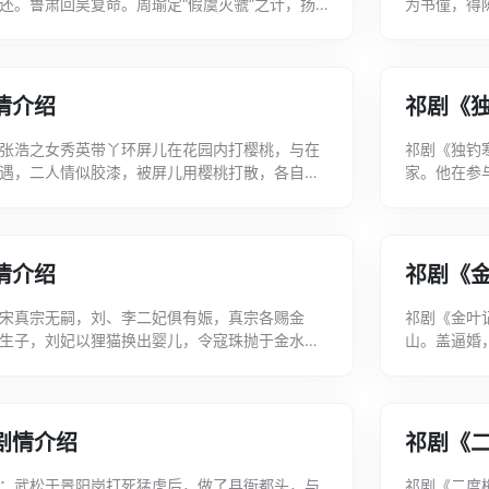
还。鲁肃回吴复命。周瑜定“假虞灭虢”之计，扬
为书僮，得
荆州。诸葛亮识破其计，派兵遣将，四路...
和番。梅送
情介绍
祁剧《
张浩之女秀英带丫环屏儿在花园内打樱桃，与在
祁剧《独钓
遇，二人情似胶漆，被屏儿用樱桃打散，各自思
家。他在参
张浩要携凤仙去赴文章大会，书僮邱瑞嘱凤...
《独钓寒江雪
情介绍
祁剧《
宋真宗无嗣，刘、李二妃俱有娠，真宗各赐金
祁剧《金叶
生子，刘妃以狸猫换出婴儿，令寇珠抛于金水桥
山。盖逼婚
婴儿送往南清宫八贤王为子。刘妃生子得为皇...
为兄妹。陈
剧情介绍
祁剧《
：武松于景阳岗打死猛虎后，做了县衙都头，与
祁剧《二度