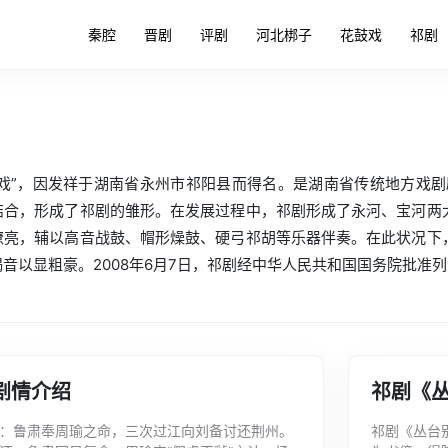
秦腔
晋剧
评剧
河北梆子
花鼓戏
祁剧
南戏”，因发祥于湖南省永州市祁阳县而得名。是湖南省传统地方戏
结合，形成了祁剧的雏形。在发展过程中，祁剧形成了永河、宝河两
嘹亮，辅以高音战鼓、帽形燥鼓、硬弓祁胡等乐器伴奏。在此状况下
音以显粗豪。2008年6月7日，祁剧经中华人民共和国国务院批准
剧情介绍
祁剧《
：鲁肃奉周瑜之命，三次过江向刘备讨还荆州。
祁剧《丛台