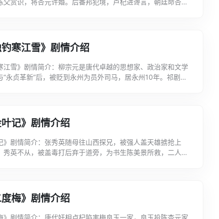
陈父赏识，将杏元许婚。后番邦犯境，卢杞进谗言，朝廷命杏元
杏元至丛台，互诉离情，杏元赠梅金钗一枝，以死相誓。...
独钓寒江雪》剧情介绍
寒江雪》剧情简介：柳宗元是唐代卓越的思想家、政治家和文学
与“永贞革新”后，被贬到永州为员外司马，居永州10年。祁剧
》以他永州10年的生活轨迹为主线，以他与歌妓云娘...
金叶记》剧情介绍
记》剧情简介：张秀英随母往山西探兄，被强人盖天雄掳抢上
，秀英不从，被盖毒打后弃于道旁，为书生陈美景所救，二人结
又护送其母女前往山西。秀英感陈侠义，且慕其英俊，欲托终...
二度梅》剧情介绍
梅》剧情简介：唐代奸相卢杞陷害梅良玉一家，良玉投陈杏元家