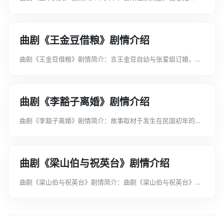
位。八贤王赵德芳忆起三十年前偕狄后苏州游玩，曾将其所生怪
胎掷于水中，后被渔夫王彩救起抚养，取名王华。赵遂乔装前往
苏州寻子。遇王华卖鱼，华见...
曲剧《王金豆借粮》剧情介绍
曲剧《王金豆借粮》剧情简介：言王金豆自幼与张爱姐订婚，后
王遭火灾家败，除夕夜竟断炊。金豆前往岳父家借粮，因羞于露
面，乃越墙至爱姐闺房。爱姐置酒款待，并以乃父之皮袄赠其御
寒，偏被刘氏嫂嫂发现，竟以...
曲剧《李豁子离婚》剧情介绍
曲剧《李豁子离婚》剧情简介：故事取材于发生在民国初年的一
件实事。言民间少女黄月荣与一货郎相爱，而媒婆贪图厚礼，竟
以“巧嘴八哥”的功夫说动了黄月荣之父，把女儿哄上轿去，抬到
瘸腿、罗锅、身子歪、结巴...
曲剧《梁山伯与祝英台》剧情介绍
曲剧《梁山伯与祝英台》剧情简介：曲剧《梁山伯与祝英台》讲
述了祝英台女扮男装前往书院求学，在草桥偶遇梁山伯，二人志
趣相投，结为兄弟。同窗三载，山伯品性笃厚，英台情愫暗生。
祝父催女归家，英台行前向师...