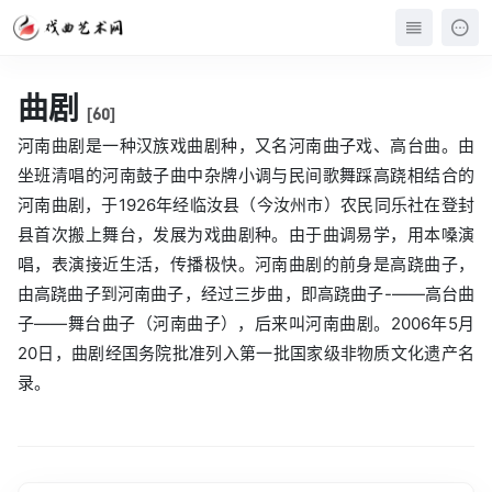
曲剧
[60]
河南曲剧是一种汉族戏曲剧种，又名河南曲子戏、高台曲。由
坐班清唱的河南鼓子曲中杂牌小调与民间歌舞踩高跷相结合的
河南曲剧，于1926年经临汝县（今汝州市）农民同乐社在登封
县首次搬上舞台，发展为戏曲剧种。由于曲调易学，用本嗓演
唱，表演接近生活，传播极快。河南曲剧的前身是高跷曲子，
由高跷曲子到河南曲子，经过三步曲，即高跷曲子-——高台曲
子——舞台曲子（河南曲子），后来叫河南曲剧。2006年5月
20日，曲剧经国务院批准列入第一批国家级非物质文化遗产名
录。