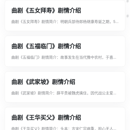
为社会主义的新风尚热情礼赞...
曲剧《五女拜寿》剧情介绍
曲剧《五女拜寿》剧情简介：明朝兵部侍郎杨继康寿诞之期，5
个女儿携夫婿来拜寿，三女儿杨三春因非杨家亲生又所嫁贫寒，
备受二姐和母亲奚落冷眼，夫妻被赶出杨府。杨继康受奸相严嵩
迫害，被剥夺官职、抄没家产...
曲剧《五福临门》剧情介绍
曲剧《五福临门》剧情简介：故事发生在当代豫中农村，于喜夫
妇有五个儿子——大福、二福、三福、四福、五福。儿多累大，
尝尽人间酸甜苦辣的苦难夫妇穷困潦倒，致使大福的婚事一拖再
拖，三次订婚又退婚，搞得于...
曲剧《武家坡》剧情介绍
曲剧《武家坡》剧情简介：薛平贵被魏虎擒住，因代战公主爱慕
平贵气宇非凡，请求父王允她与平贵成亲。西凉王驾崩，满朝文
武扶平贵登基执政。一日，殿前闻大雁口吐人言，平贵用弓弹射
之，雁飞落下来的是苦守寒窑...
曲剧《王华买父》剧情介绍
曲剧《王华买父》剧情简介：头本：言宋仁宗病重，担心无人继