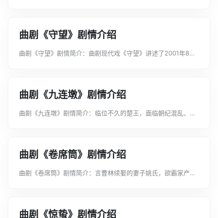
开考比武，小梁王柴桂死于岳飞枪下。二十年后，岳飞被秦桧所
害，满门抄斩，多亏梁红玉元帅搭救，举家发配云南。路过南宁
关时，被镇守南宁关的柴夫人...
曲剧《守望》剧情介绍
曲剧《守望》剧情简介：曲剧现代戏《守望》讲述了2001年8月
开学在即，刚刚大学毕业正谋划着去南方发展的张玉滚得知黑虎
庙小学两个班没有教师，放弃南下的念头，毅然到黑虎庙小学任
教。黑虎庙小学坐落在海...
曲剧《九连墩》剧情介绍
曲剧《九连墩》剧情简介：临位不久的楚王，面临朝纪混乱、大
臣轻君之困境。为重振楚国法度，巩固江山，楚王秘密派人冒险
抢劫贤才向子剑。向子剑辅政期间，大胆改革，推行新法，执法
严明，虽使楚国复兴，却得罪...
曲剧《卷席筒》剧情介绍
曲剧《卷席筒》剧情简介：言曹林续娶的妻子姚氏，欲霸家产给
自己带来的儿子(张仓)继承，便将前房儿子曹保山赶出家门。保
山本欲乞讨以进京应试，恰遇讨账归来的张仓。张仓自幼憨厚，
遂资助其兄赶考，...
曲剧《惊蛰》剧情介绍