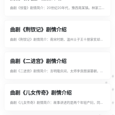
曲剧《惊蛰》剧情简介：20世纪20年代，豫西南某镇。林家二少
爷林子枫在高等学堂与同学柳玉娟相爱。父母却骗其回乡与闺秀
桂玉娟成亲。林子枫借故抗婚出走。林父在宗族势力的胁迫下，
关押林子枫并驱赶柳玉娟...
曲剧《荆钗记》剧情介绍
曲剧《荆钗记》剧情简介：南宋时期，温州士子王十朋家贫却才
华横溢，至诚至信，和邻近朔门巷女子钱玉莲青梅竹马，一起长
大。玉莲拒绝五马街豪富孙汝权求婚，以木头荆钗为聘礼，和十
朋山盟海誓，结为夫妇。未久...
曲剧《二进宫》剧情介绍
曲剧《二进宫》剧情简介：言明隆庆间，太师李良图谋篡朝，兵
围昭阳院，使其内外隔绝。女艳妃悟其奸。定国公徐延昭、兵部
侍郎杨波二次进宫，李妃知李良欲谋害太子，遂命杨波将小王抱
出宫去，并加予封诰，复以国...
曲剧《儿女传奇》剧情介绍
曲剧《儿女传奇》剧情简介：故事讲述的是两个年轻产妇，同在
医院产子，因抱错儿女而引发了一段传奇故事。该剧情节曲折，
引人入胜，令人深思。批判了重男轻女的封建思想和传统观念，