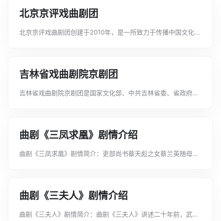
北京京评戏曲剧团
北京京评戏曲剧团创建于2010年，是一所致力于传播中国文化，
弘扬戏曲艺术的民营戏曲剧团。建团以来来排演了一批原创戏曲
剧目，其中评剧《野火春风斗古城》、《什刹海》、《霓虹灯下
的哨兵》、京剧《大山里》等得...
吉林省戏曲剧院京剧团
吉林省戏曲剧院京剧团是国家文化部、中共吉林省委、省政府重
点扶持的院团，也是吉林省现存唯一一家专业京剧表演团体。剧
院成立于1958年，曾被文化部授予“全国文化系统先进集体”等荣
誉称号。近些年来，剧院先后...
曲剧《三凤求凰》剧情介绍
曲剧《三凤求凰》剧情简介：吏部尚书蔡天彪之女蔡兰英随母省
亲，途中与公子徐文秀相遇，二人一见钟情，徐文秀假扮书童进
入蔡府，丫鬟春香从中撮合，二人私定终身。谁料被兰英之母发
现，赶走徐文秀，又为女儿定...
曲剧《三夫人》剧情介绍
曲剧《三夫人》剧情简介：曲剧《三夫人》讲述二十年前，武场