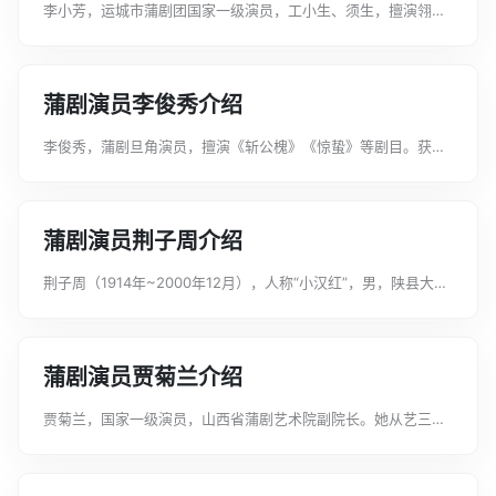
李小芳，运城市蒲剧团国家一级演员，工小生、须生，擅演翎子
戏、扇子戏。师从蒲剧表演艺术家王艺华。代表剧目有《小晏》
《风流才子》《白沟河》《打金枝》《情断马嵬坡》《烤火》。
目录1 个人经历 2 获奖记录 ...
蒲剧演员李俊秀介绍
李俊秀，蒲剧旦角演员，擅演《斩公槐》《惊蛰》等剧目。获奖
记录2007年10月18日，李俊秀荣获第三届中国戏曲红梅荟萃·红
梅金花奖。（蒲剧《惊蛰》）...
蒲剧演员荆子周介绍
荆子周（1914年~2000年12月），人称“小汉红”，男，陕县大营
镇吕家崖席村人。蒲剧名须生。先后主演《打临潼》《杀驿》
《八件衣》《辕门斩子》《骂殿》《金沙滩》《游龟山》等剧
目。中央人民广播电台、河...
蒲剧演员贾菊兰介绍
贾菊兰，国家一级演员，山西省蒲剧艺术院副院长。她从艺三十
年来，内练基本功，外树新形象，创新表演程式，传承优秀文
化，为蒲剧艺术传承发展做出了突出贡献；她2013年荣获第26
届中国戏剧“梅花奖”，2014...