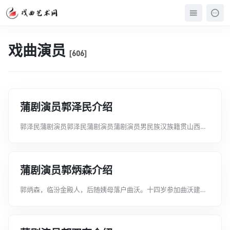
戏曲演员
[606]
蒲剧演员郭泽民介绍
郭泽民蒲剧演员郭泽民蒲剧演员蒲剧演员男民族汉族籍贯山西临
汾出生1960年8月（62岁）行当生行、老生科班院校临汾县戏校
工作团体临汾蒲剧院临汾县剧团、临汾地区蒲剧院青年团、临汾
蒲剧院青年蒲剧团演员等级国...
蒲剧演员郭炳森介绍
郭炳森，临汾金殿人，后随姨母落户曲沃。十四岁参加曲沃建设
蒲剧团，师承著名须生白满仓，主工须生。一九五八年，新绛、
汾城、曲沃三地合并为侯马市，剧团合并为侯马市蒲剧一团，一
九六零年，侯马市蒲剧团重又分开后...