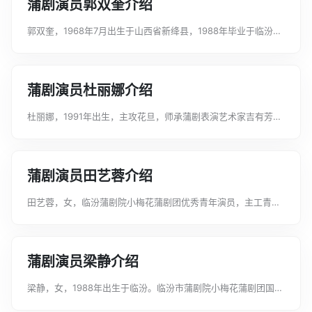
蒲剧演员郭双奎介绍
郭双奎，1968年7月出生于山西省新绛县，1988年毕业于临汾市
文化艺术学校，工二净兼须生、丑角；现为实验蒲剧团业务团
长，国家二级演员。主要演出剧目有：《杨门女将》中饰演西夏
王；《金沙滩》中饰演韩昌；...
蒲剧演员杜丽娜介绍
杜丽娜，1991年出生，主攻花旦，师承蒲剧表演艺术家吉有芳，
现为山西省蒲剧艺术院一团（运城市蒲剧团）演员，主演剧目有
《挂画》《表花》《三滴血》等。曾荣获第八届中国戏剧梅花奖
银奖、山西省青年最佳演员奖、...
蒲剧演员田艺蓉介绍
田艺蓉，女，临汾蒲剧院小梅花蒲剧团优秀青年演员，主工青
衣。曾在《土炕上的女人》中饰演杨三妞、《窦娥冤》中饰演窦
娥、《杀狗》中饰演焦氏、《麟骨床》中饰演文嫣、《游西湖》
中饰演李慧娘、《法门寺》中饰演宋巧...
蒲剧演员梁静介绍
梁静，女，1988年出生于临汾。临汾市蒲剧院小梅花蒲剧团国家
二级演员，主工刀马旦。主演的剧目有《火凤凰》《扈家庄》