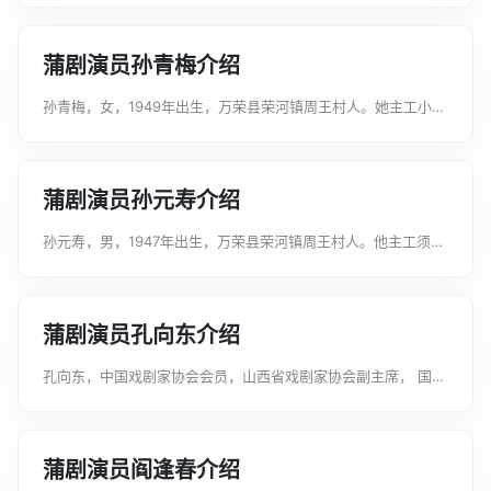
戏曲红梅奖获得者。中国戏剧家协会会员。曾主演《贩马》《韩
琦杀庙》《金沙滩》《反潼关》《淮...
蒲剧演员孙青梅介绍
孙青梅，女，1949年出生，万荣县荣河镇周王村人。她主工小
旦、青衣，曾献艺于翼城蒲剧团、翼城琴剧团、夏县蒲剧团。她
扮相俊俏，唱腔细腻，善于刻化人物，饰演了《秦香莲》中秦香
莲、《花木兰》中花木兰、《薛刚...
蒲剧演员孙元寿介绍
孙元寿，男，1947年出生，万荣县荣河镇周王村人。他主工须
生，曾任翼城琴剧团、夏县蒲剧团团长及翼城蒲剧团主要演员。
他13岁入戏班学艺，一生献身于戏曲艺术事业，功底扎实，表演
逼真，感情投入，演技精湛，在...
蒲剧演员孔向东介绍
孔向东，中国戏剧家协会会员，山西省戏剧家协会副主席， 国家
一级演员， 中国戏剧“梅花奖”、全国戏剧“文化表演大奖”、上海
“白玉兰奖”获得者。现任山西省运城市群众文化艺术中心主任、
盐湖区蒲剧团团长。代表...
蒲剧演员阎逢春介绍