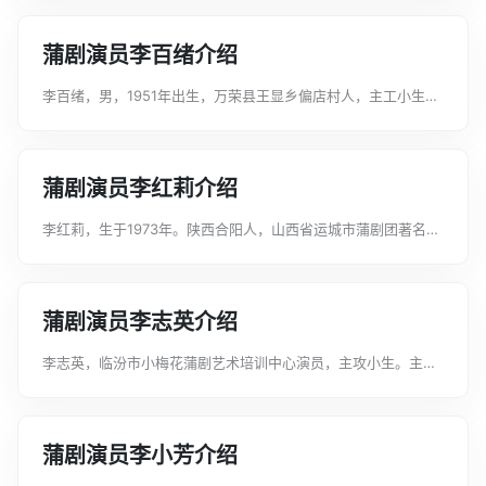
《石佛口》《杨门女将》《白蛇传》《游西湖》《洗雪铁丘坟》
等。曾荣获全国少儿戏曲小梅花荟...
蒲剧演员李百绪介绍
李百绪，男，1951年出生，万荣县王显乡偏店村人，主工小生，
师承贾悦发、薛水泉，曾任万荣蒲剧团团长。他唱腔高亢清晰，
音色宜人，主演的剧目有《血手印》《彩楼记》《白罗衫》《双
麟锁》《无头案》《屠夫状元》...
蒲剧演员李红莉介绍
李红莉，生于1973年。陕西合阳人，山西省运城市蒲剧团著名旦
角演员。工闺门兼青衣，演出剧目主要有：秦腔《窦娥冤》《攀
龙附凤》《玉堂春》《三关疑案》《讨饭国舅》线腔《梁山伯与
祝英台》《百宝箱》《借水》《...
蒲剧演员李志英介绍
李志英，临汾市小梅花蒲剧艺术培训中心演员，主攻小生。主要
作品有：《俄狄王》《老鹳窝》《蝴蝶杯》《泪洒相思地》《白
蛇传》《游西湖》《火焰驹》《法门寺》《荆州王》等。在《老
鹳窝》中饰林先尧，该剧获首届山西...
蒲剧演员李小芳介绍