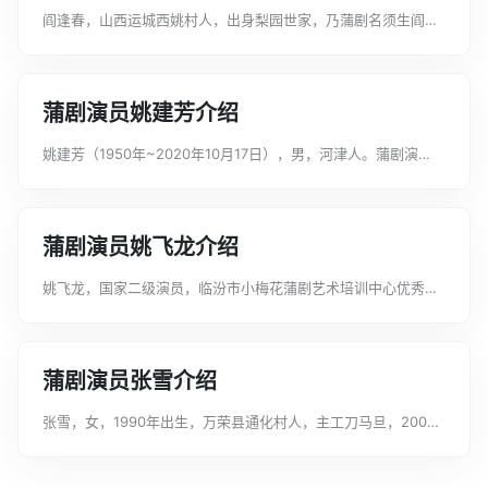
阎逢春，山西运城西姚村人，出身梨园世家，乃蒲剧名须生阎金
环之子，为蒲剧著名表演艺术家，被誉为“蒲剧泰斗”。阎逢春博
采众长，刻意求新，唱念做打，独具一格。他的唱腔苍劲有力，
刚柔相济，表演激情潇洒，舒展大...
蒲剧演员姚建芳介绍
姚建芳（1950年~2020年10月17日），男，河津人。蒲剧演
员，主工大花脸。曾献艺宜川蒲剧团、河津蒲剧团、河津小梅花
蒲剧团演员。他嗓音洪亮宽厚，刻画人物淋漓尽致，20世纪60年
代曾在河津蒲剧团《红...
蒲剧演员姚飞龙介绍
姚飞龙，国家二级演员，临汾市小梅花蒲剧艺术培训中心优秀青
年演员。主要作品有蒲剧《俄狄王》中饰演俄狄王、《荆州王》
中饰演关公等，其中《荆州王》获山西省第十一届“杏花奖”表演
奖。获奖记录2022年07月0...
蒲剧演员张雪介绍
张雪，女，1990年出生，万荣县通化村人，主工刀马旦，2000
年—2005年就读于河津市文化艺术专修学校，2005年—2008年
就读于山西艺术职业学院，毕业后先后在河津市小梅花蒲剧团、
运城市蒲剧青年团...