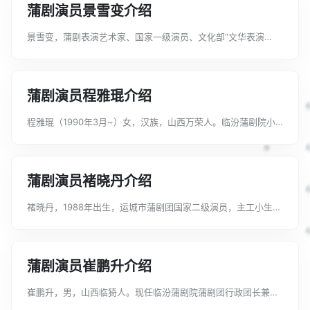
蒲剧演员景雪变介绍
景雪变，蒲剧表演艺术家、国家一级演员、文化部“文华表演
奖”、中国戏剧二度“梅花奖”、第13届世界民族电影节“最佳女演
员奖”获得者。享受国务院特殊津贴专家，全国劳动模范，山西省
十大文化领军人才，省委联系...
蒲剧演员程雅琨介绍
程雅琨（1990年3月~）女，汉族，山西万荣人。临汾蒲剧院小
梅花剧团二级演员，工小旦、花旦。师承蒲剧名家任跟心。先后
扮演《火焰驹》中“梅英”，《打神告庙》中“敫桂英”，《烤火》
中“尹碧莲”，《麟骨床》...
蒲剧演员褚晓丹介绍
褚晓丹，1988年出生，运城市蒲剧团国家二级演员，主工小生，
师承王艺华。主演的剧目有《周仁献嫂》《黄鹤楼》《青丝恨》
《李慧娘》等。获奖记录2022年07月08日，褚晓丹荣获蒲剧艺
术传承新人奖。...
蒲剧演员崔鹏升介绍
崔鹏升，男，山西临猗人。现任临汾蒲剧院蒲剧团行政团长兼党
支部书记。师承蒲剧著名表演艺术家郭泽民，首届中国黄河流域