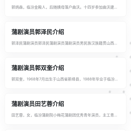
郭炳森，临汾金殿人，后随姨母落户曲沃。十四岁参加曲沃建设
蒲剧团，师承著名须生白满仓，主工须生。一九五八年，新绛、
汾城、曲沃三地合并为侯马市，剧团合并为侯马市蒲剧一团，一
九六零年，侯马市蒲剧团重又分开后...
蒲剧演员郭泽民介绍
郭泽民蒲剧演员郭泽民蒲剧演员蒲剧演员男民族汉族籍贯山西临
汾出生1960年8月（62岁）行当生行、老生科班院校临汾县戏校
工作团体临汾蒲剧院临汾县剧团、临汾地区蒲剧院青年团、临汾
蒲剧院青年蒲剧团演员等级国...
蒲剧演员郭双奎介绍
郭双奎，1968年7月出生于山西省新绛县，1988年毕业于临汾市
文化艺术学校，工二净兼须生、丑角；现为实验蒲剧团业务团
长，国家二级演员。主要演出剧目有：《杨门女将》中饰演西夏
王；《金沙滩》中饰演韩昌；...
蒲剧演员田艺蓉介绍
田艺蓉，女，临汾蒲剧院小梅花蒲剧团优秀青年演员，主工青
衣。曾在《土炕上的女人》中饰演杨三妞、《窦娥冤》中饰演窦
娥、《杀狗》中饰演焦氏、《麟骨床》中饰演文嫣、《游西湖》