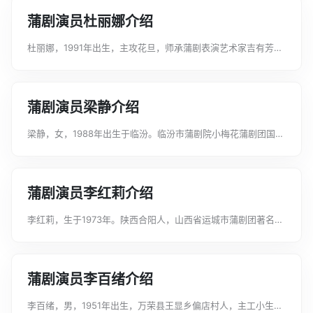
中饰演李慧娘、《法门寺》中饰演宋巧...
蒲剧演员杜丽娜介绍
杜丽娜，1991年出生，主攻花旦，师承蒲剧表演艺术家吉有芳，
现为山西省蒲剧艺术院一团（运城市蒲剧团）演员，主演剧目有
《挂画》《表花》《三滴血》等。曾荣获第八届中国戏剧梅花奖
银奖、山西省青年最佳演员奖、...
蒲剧演员梁静介绍
梁静，女，1988年出生于临汾。临汾市蒲剧院小梅花蒲剧团国家
二级演员，主工刀马旦。主演的剧目有《火凤凰》《扈家庄》
《石佛口》《杨门女将》《白蛇传》《游西湖》《洗雪铁丘坟》
等。曾荣获全国少儿戏曲小梅花荟...
蒲剧演员李红莉介绍
李红莉，生于1973年。陕西合阳人，山西省运城市蒲剧团著名旦
角演员。工闺门兼青衣，演出剧目主要有：秦腔《窦娥冤》《攀
龙附凤》《玉堂春》《三关疑案》《讨饭国舅》线腔《梁山伯与
祝英台》《百宝箱》《借水》《...
蒲剧演员李百绪介绍
李百绪，男，1951年出生，万荣县王显乡偏店村人，主工小生，