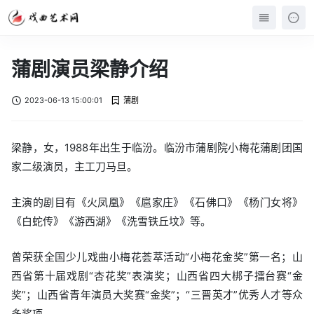
蒲剧演员梁静介绍
2023-06-13 15:00:01
蒲剧
梁静，女，1988年出生于临汾。临汾市蒲剧院小梅花蒲剧团国
家二级演员，主工刀马旦。
主演的剧目有《火凤凰》《扈家庄》《石佛口》《杨门女将》
《白蛇传》《游西湖》《洗雪铁丘坟》等。
曾荣获全国少儿戏曲小梅花荟萃活动“小梅花金奖”第一名；山
西省第十届戏剧“杏花奖”表演奖；山西省四大梆子擂台赛“金
奖”；山西省青年演员大奖赛“金奖”；“三晋英才”优秀人才等众
多奖项。