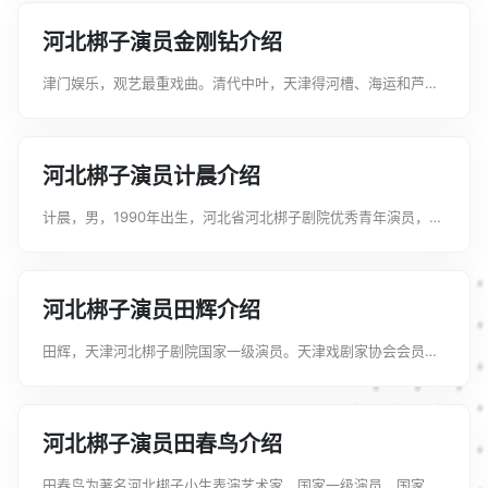
《三击掌》《探窑》《别窑》《武家...
河北梆子演员金刚钻介绍
津门娱乐，观艺最重戏曲。清代中叶，天津得河槽、海运和芦盐
之利，已成为北方的经济中心，商业繁荣，人口陡增，“码头”为
戏曲的繁荣提供了必要的条件，旧时曾流传着“北京学戏、天津唱
红、上海赚钱”这样的名言。天...
河北梆子演员计晨介绍
计晨，男，1990年出生，河北省河北梆子剧院优秀青年演员，工
老生。毕业于河北艺术职业学院，先后受教于刘凤岭、雷保春、
王书岐、徐保忠、张淑郁、张兰霞等名家。2013年拜著名相声表
演艺术家郭德纲为师。曾先...
河北梆子演员田辉介绍
田辉，天津河北梆子剧院国家一级演员。天津戏剧家协会会员，
天津民主促进会会员。1984年考入天津艺术职业学院河北梆子花
脸表演专业。在校期间先后师从李金藻、鲁铁夫、何永泉等诸位
老师的悉心教诲。1991年毕...
河北梆子演员田春鸟介绍
田春鸟为著名河北梆子小生表演艺术家、国家一级演员、国家级