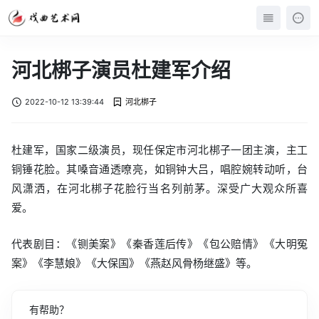
河北梆子演员杜建军介绍
2022-10-12 13:39:44
河北梆子
杜建军，国家二级演员，现任保定市河北梆子一团主演，主工
铜锤花脸。其嗓音通透嘹亮，如铜钟大吕，唱腔婉转动听，台
风潇洒，在河北梆子花脸行当名列前茅。深受广大观众所喜
爱。
代表剧目：《铡美案》《秦香莲后传》《包公赔情》《大明冤
案》《李慧娘》《大保国》《燕赵风骨杨继盛》等。
有帮助？