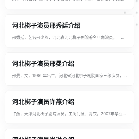
河北梆子非物质文化遗产传承人、首批中华非遗传承人薪传奖获
得者。...
河北梆子演员邢秀廷介绍
邢秀廷，艺名邢少燕，河北省河北梆子剧院著名旦角演员，工青
衣、闺门旦，师承河北梆子名家于营君、刘玉玲、许荷英。曾荣
获第七、八届河北省戏剧节优秀表演奖。擅演剧目有：《三上
轿》《双错遗恨》《窦娥冤》《潇湘夜...
河北梆子演员邢曼介绍
邢曼，女，1986 年出生，河北省河北梆子剧院国家三级演员，
工青衣。毕业于河北艺术职业学院。先后受教于河北梆子名家张
淑君、刘文静、张惠云、许荷英等。擅演剧目：河北梆子《王宝
钏》《陈三两》《李慧娘》《夜...
河北梆子演员许燕介绍
许燕，天津河北梆子剧院演员，工闺门旦、青衣。2007年毕业于
天津艺术职业学院，后入天津河北梆子剧院小百花剧团就职，
2014年毕业于中国戏曲学院表演系（本科）。先后受教于毛丽
英、刘佩芝及河北梆子表演艺术...