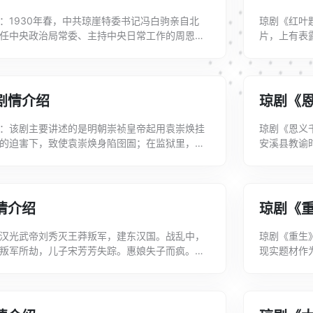
：1930年春，中共琼崖特委书记冯白驹亲自北
琼剧《红叶
任中央政治局常委、主持中央日常工作的周恩来
片，上有表
琼崖革命作了重要指示。冯白驹返琼之后...
乃姜华之女
剧情介绍
琼剧《
：该剧主要讲述的是明朝崇祯皇帝起用袁崇焕挂
琼剧《恩义
的迫害下，致使袁崇焕身陷囹圄；在监狱里，他
安溪县教谕
修书救国，最终换得皇城无恙；然而崇祯皇...
母惨遭迫害
情介绍
琼剧《
汉光武帝刘秀灭王莽叛军，建东汉国。战乱中，
琼剧《重生
叛军所劫，儿子宋芳芳失踪。惠娘失子而疯。宋
现实题材作
皇后阴丽华带入宫中。刘秀胞姐湖阳公主驸...
架，被判刑