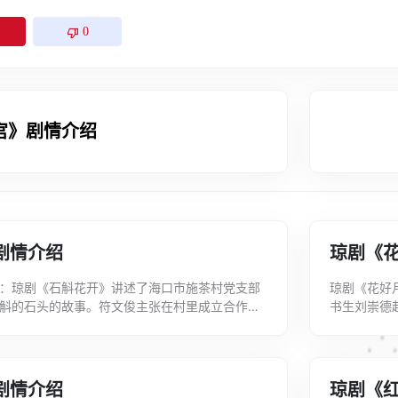
0
宫》剧情介绍
剧情介绍
琼剧《
：琼剧《石斛花开》讲述了海口市施茶村党支部
琼剧《花好
斛的石头的故事。符文俊主张在村里成立合作社
书生刘崇德
员陈耀文、陈惠和广大党员及村民的积极响...
娘私订鸳盟
剧情介绍
琼剧《