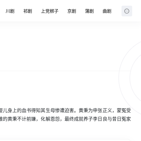
川剧
祁剧
上党梆子
京剧
蒲剧
曲剧
婴儿身上的血书得知其生母惨遭迫害。黄秉为申张正义，蒙冤受
难的黄秉不计前嫌，化解恩怨，最终成就养子李日良与昔日冤家