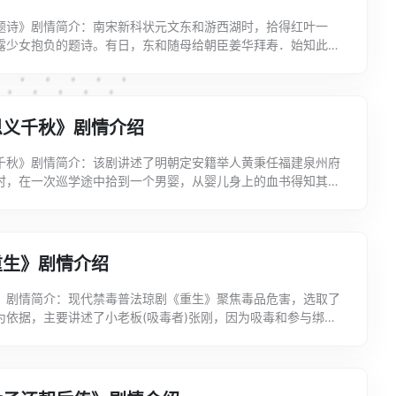
题诗》剧情简介：南宋新科状元文东和游西湖时，拾得红叶一
露少女抱负的题诗。有日，东和随母给朝臣姜华拜寿．始知此诗
玉蕊所题，遂表爱慕之清，与玉蕊喜结同心。就在文，姜两家...
恩义千秋》剧情介绍
千秋》剧情简介：该剧讲述了明朝定安籍举人黄秉任福建泉州府
时，在一次巡学途中拾到一个男婴，从婴儿身上的血书得知其生
。黄秉为申张正义，蒙冤受难；黄家人含辛茹苦，把遗孤李...
重生》剧情介绍
》剧情简介：现代禁毒普法琼剧《重生》聚焦毒品危害，选取了
为依据，主要讲述了小老板(吸毒者)张刚，因为吸毒和参与绑
六年并强制戒毒，期满出狱后，改过自新，重新回到社会，...