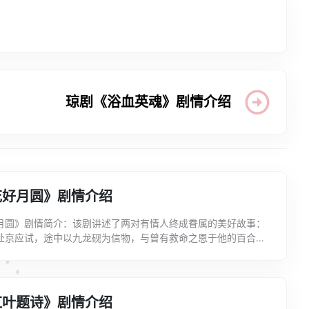
琼剧《浴血英魂》剧情介绍
花好月圆》剧情介绍
月圆》剧情简介：该剧讲述了两对有情人终成眷属的美好故事：
赴京应试，途中以九龙砚为信物，与曾有救命之恩于他的百合姑
。后来百合姑娘被元帅府诓去为公子武浩试婚。而百合却拒...
红叶题诗》剧情介绍