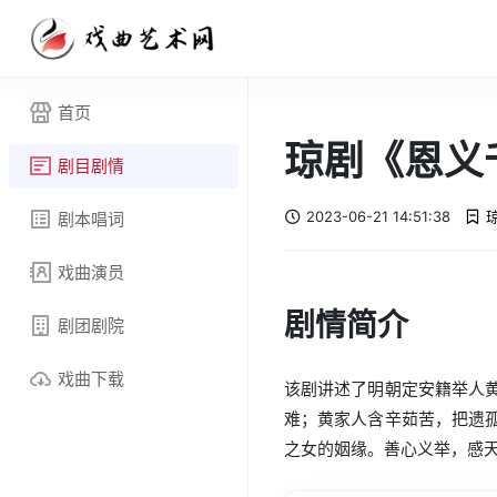
首页
琼剧《恩义
剧目剧情
2023-06-21 14:51:38
剧本唱词
戏曲演员
剧情简介
剧团剧院
戏曲下载
该剧讲述了明朝定安籍举人
难；黄家人含辛茹苦，把遗
之女的姻缘。善心义举，感