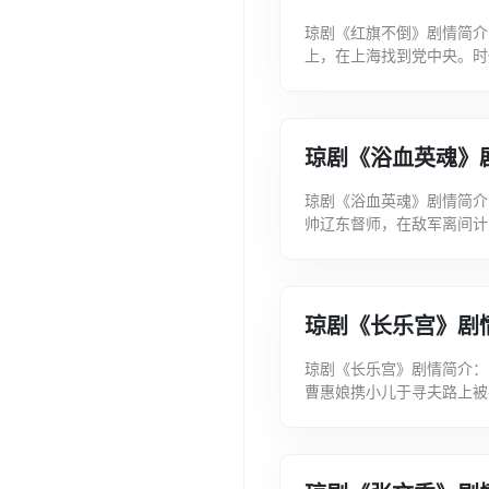
琼剧《红旗不倒》剧情简介
上，在上海找到党中央。时
听取冯白驹的汇报之后，对
琼剧《浴血英魂》
琼剧《浴血英魂》剧情简介
帅辽东督师，在敌军离间计
宁死不屈、磊落坦荡，冒死
琼剧《长乐宫》剧
琼剧《长乐宫》剧情简介：
曹惠娘携小儿于寻夫路上被
芳芳被董宣所救，惠娘亦被