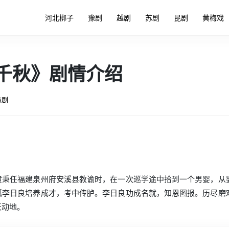
河北梆子
豫剧
越剧
苏剧
昆剧
黄梅戏
千秋》剧情介绍
琼剧
黄秉任福建泉州府安溪县教谕时，在一次巡学途中拾到一个男婴，从
孤李日良培养成才，考中传胪。李日良功成名就，知恩图报。历尽磨
天动地。