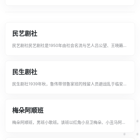
民艺剧社
民艺剧社民艺剧社是1950年由社会名流与艺人吕公望、王晓籁等
共同筹建的越剧社团。在杭州市民政局长冯萌东的支持下，经杭
州市人民政府批准，于同年10月在杭州成立。为民营公助剧团，
隶属于中国人民救济总会杭州...
民生剧社
民生剧社1939年秋，鲁伟带领鲁家班的残留人员避战乱于临安金
岫村，和龙凤高升舞台及嘉兴的一副京班相遇。由鲁伟牵头拼凑
组班，取名民生剧社。演员有鲁芳亮、鲁芳艳以及男班艺人黄启
文、黄启明等。采取男女混演，...
梅朵阿顺班
梅朵阿顺班，男班小歌班。该班以红角小旦卫梅朵、小丑马阿顺
为首，而被观众习称为“梅朵阿顺班”。民国6年（1917年）6月，
由嵊县乌岩人、原绍兴大班后台老板俞纪寿包班，在石璜人陈干
千带领下首次来沪，6月9...