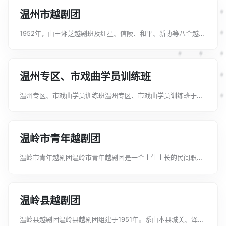
温州市越剧团
1952年，由王湘芝越剧班及红星、信陵、和平、新协等八个越剧
班社合并组成温州市越剧工作团，黄湘娟任团长。1956年秋，改
为温州市越剧团，属地方国营。演员阵容较强，有小生王湘芝、
陈雪渊，花旦黄湘娟、邢爱...
温州专区、市戏曲学员训练班
温州专区、市戏曲学员训练班温州专区、市戏曲学员训练班于
1957年开办，以温州市新圆觉寺为班舍。从市区及温州专区各县
和嵊县招收学员100多名，为温州市越剧团、温州市瓯剧团、永
嘉昆剧团、平阳人民和剧团、温...
温岭市青年越剧团
温岭市青年越剧团温岭市青年越剧团是一个土生土长的民间职业
剧团，创建于1985年，前身为箬横镇越剧团。这个团演员阵容整
齐，各类行当齐全，能演《孟丽君》、《玉堂春》、《打金
枝》、《宋弘抗婚》、《三看御妹》...
温岭县越剧团
温岭县越剧团温岭县越剧团组建于1951年。系由本县城关、泽