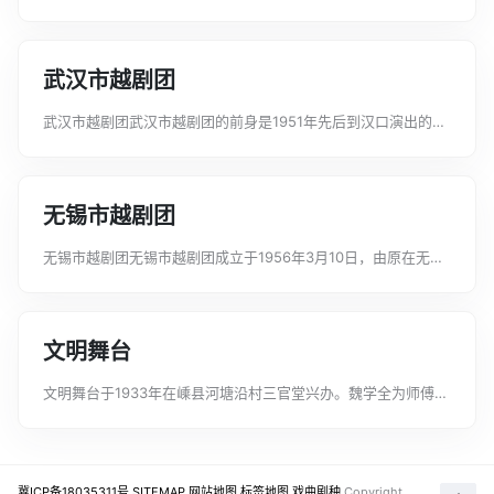
圆、大溪等地业余剧团演员组成。1982年温岭越剧二团并入。张
子夜、吴纪海、罗昌云、陈彩霞先后任正副团长。主要艺术人员
有金文娟、吴玉香、李碧霞、...
武汉市越剧团
武汉市越剧团武汉市越剧团的前身是1951年先后到汉口演出的上
海联艺和东升越剧团。在武汉市文教局指导下两团合并组成武汉
市华菁越剧团(民营公助)。1953年3月16日定名武汉市越剧团，
是直属武汉市文化局领...
无锡市越剧团
无锡市越剧团无锡市越剧团成立于1956年3月10日，由原在无锡
市登记的上海姊妹越剧团、艺汇越剧团、浙江同心越剧团合并组
成。属无锡市文化处领导，为民营公助剧团。张少栋任团长，吴
慧芬、高阳任副团长。分设4...
文明舞台
文明舞台于1933年在嵊县河塘沿村三官堂兴办。魏学全为师傅，
艺徒有名老生许瑞春、任伯棠，名小生章丹桂，名丑任鸿飞等共
20多人。文明舞台文明舞台于1933年在嵊县河塘沿村三官堂兴
办。魏学全为师傅，艺徒有...
冀ICP备18035311号
SITEMAP
网站地图
标签地图
戏曲剧种
Copyright